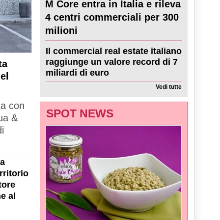
M Core entra in Italia e rileva
4 centri commerciali per 300
milioni
Il commercial real estate italiano
raggiunge un valore record di 7
ta
miliardi di euro
el
Vedi tutte
ta con
SPOT NEWS
ua &
i
la
ritorio
tore
e al