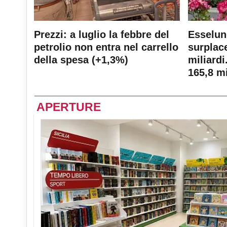
Prezzi: a luglio la febbre del
Esselun
petrolio non entra nel carrello
surplace
della spesa (+1,3%)
miliardi
165,8 mi
APERTURE