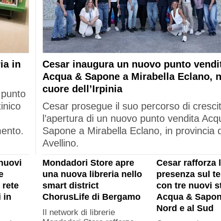
ia in
Cesar inaugura un nuovo punto vendi
Acqua & Sapone a Mirabella Eclano, n
cuore dell’Irpinia
 punto
tinico
Cesar prosegue il suo percorso di cresci
l’apertura di un nuovo punto vendita Acq
mento.
Sapone a Mirabella Eclano, in provincia d
Avellino.
nuovi
Mondadori Store apre
Cesar rafforza 
e
una nuova libreria nello
presenza sul ter
 rete
smart district
con tre nuovi s
 in
ChorusLife di Bergamo
Acqua & Sapon
Nord e al Sud
Il network di librerie