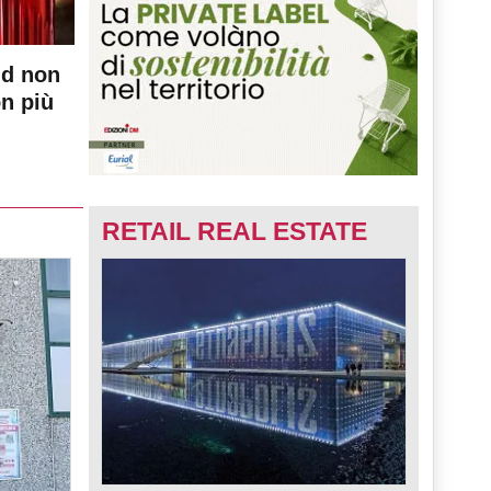
nd non
on più
RETAIL REAL ESTATE