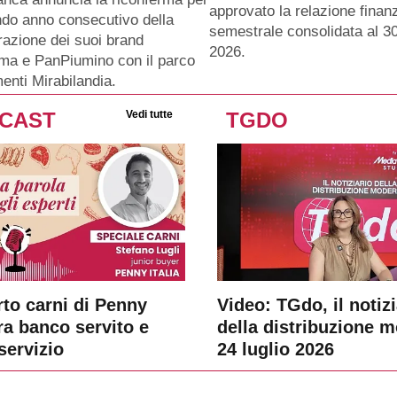
approvato la relazione finanz
ndo anno consecutivo della
semestrale consolidata al 3
razione dei suoi brand
2026.
ma e PanPiumino con il parco
menti Mirabilandia.
CAST
Vedi tutte
TGDO
rto carni di Penny
Video: TGdo, il notizi
tra banco servito e
della distribuzione 
servizio
24 luglio 2026