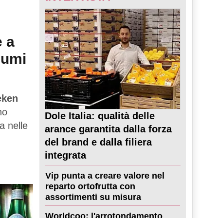
e a
sumi
eken
no
Dole Italia: qualità delle
a nelle
arance garantita dalla forza
del brand e dalla filiera
integrata
Vip punta a creare valore nel
reparto ortofrutta con
assortimenti su misura
Worldcoo: l'arrotondamento