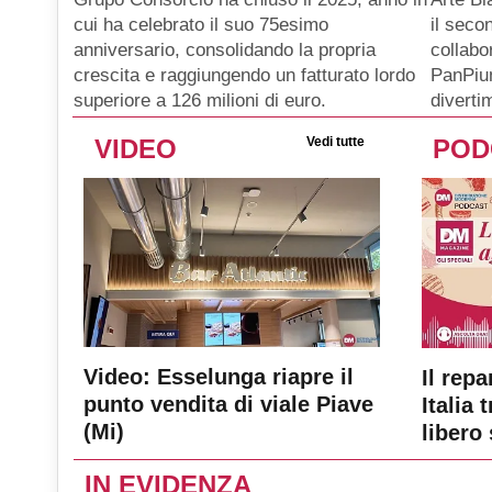
il seco
cui ha celebrato il suo 75esimo
collabo
anniversario, consolidando la propria
PanPiu
crescita e raggiungendo un fatturato lordo
diverti
superiore a 126 milioni di euro.
VIDEO
Vedi tutte
POD
Video: Esselunga riapre il
Il repa
punto vendita di viale Piave
Italia 
(Mi)
libero 
IN EVIDENZA