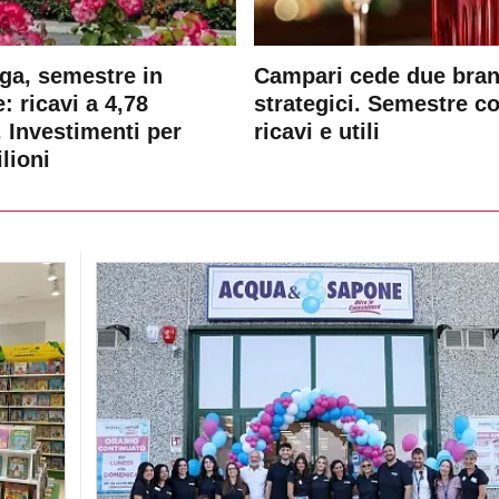
ga, semestre in
Campari cede due bra
: ricavi a 4,78
strategici. Semestre c
. Investimenti per
ricavi e utili
lioni