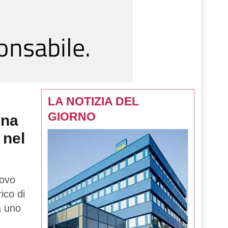
LA NOTIZIA DEL
GIORNO
una
 nel
uovo
rico di
tà uno