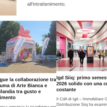
all’intrattenimento.
Igd Siiq: primo semes
gue la collaborazione tra
2026 solido con una c
uma di Arte Bianca e
costante
ilandia tra gusto e
timento
Il CdA di Igd – Immobiliare 
Distribuzione Siiq ha esamin
anca annuncia la riconferma per