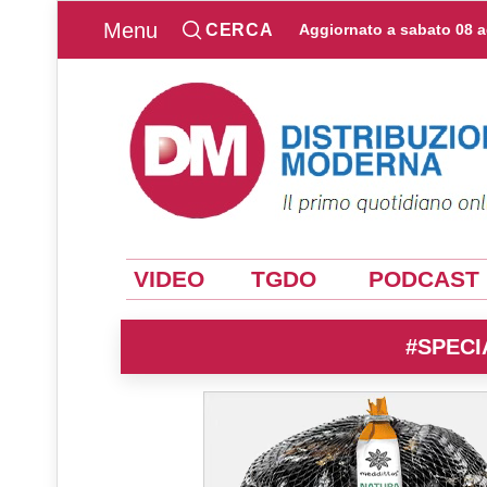
Menu
CERCA
Aggiornato a
sabato 08 
VIDEO
TGDO
PODCAST
#SPECI