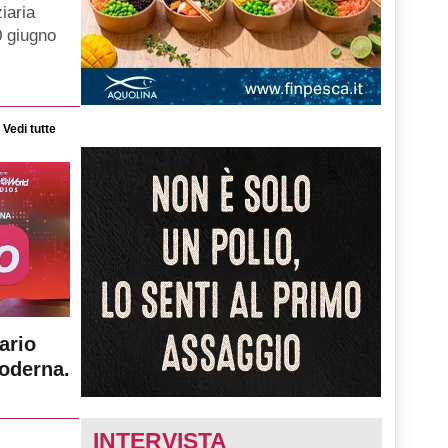
iaria
0 giugno
Vedi tutte
ario
moderna.
INTERVISTA