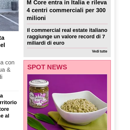
M Core entra in Italia e rileva
4 centri commerciali per 300
milioni
Il commercial real estate italiano
raggiunge un valore record di 7
ta
miliardi di euro
el
Vedi tutte
ta con
SPOT NEWS
ua &
i
la
ritorio
tore
e al