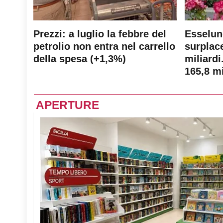
Prezzi: a luglio la febbre del
Esselun
petrolio non entra nel carrello
surplace
della spesa (+1,3%)
miliardi
165,8 mi
APERTURE