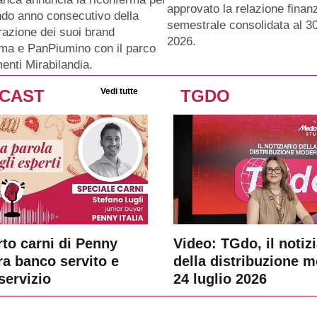
approvato la relazione finanz
ndo anno consecutivo della
semestrale consolidata al 3
razione dei suoi brand
2026.
ma e PanPiumino con il parco
menti Mirabilandia.
CAST
Vedi tutte
TGDO
rto carni di Penny
Video: TGdo, il notizi
tra banco servito e
della distribuzione 
servizio
24 luglio 2026