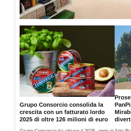
Prose
PanPi
Grupo Consorcio consolida la
Mirab
crescita con un fatturato lordo
diver
2025 di oltre 126 milioni di euro
Arte Bi
Grupo Consorcio ha chiuso il 2025, anno in