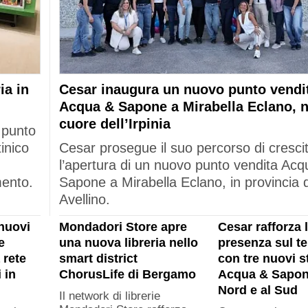
ia in
Cesar inaugura un nuovo punto vendi
Acqua & Sapone a Mirabella Eclano, n
cuore dell’Irpinia
 punto
tinico
Cesar prosegue il suo percorso di cresci
l’apertura di un nuovo punto vendita Acq
mento.
Sapone a Mirabella Eclano, in provincia d
Avellino.
nuovi
Mondadori Store apre
Cesar rafforza 
e
una nuova libreria nello
presenza sul ter
 rete
smart district
con tre nuovi s
 in
ChorusLife di Bergamo
Acqua & Sapon
Nord e al Sud
Il network di librerie