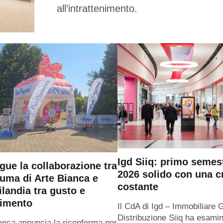
all’intrattenimento.
Igd Siiq: primo semes
gue la collaborazione tra
2026 solido con una c
uma di Arte Bianca e
costante
ilandia tra gusto e
timento
Il CdA di Igd – Immobiliare 
Distribuzione Siiq ha esamin
anca annuncia la riconferma per