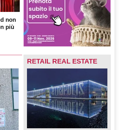
nd non
on più
RETAIL REAL ESTATE