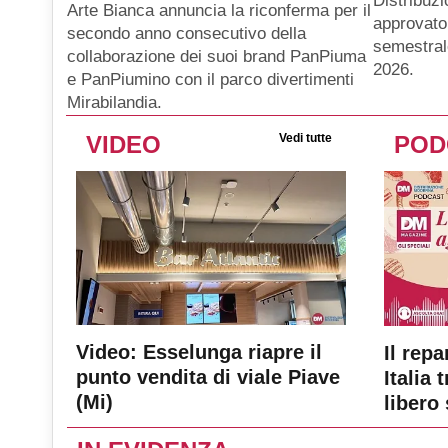
Distribuz
Arte Bianca annuncia la riconferma per il
approvato 
secondo anno consecutivo della
semestral
collaborazione dei suoi brand PanPiuma
2026.
e PanPiumino con il parco divertimenti
Mirabilandia.
VIDEO
Vedi tutte
POD
Video: Esselunga riapre il
Il repa
punto vendita di viale Piave
Italia 
(Mi)
libero 