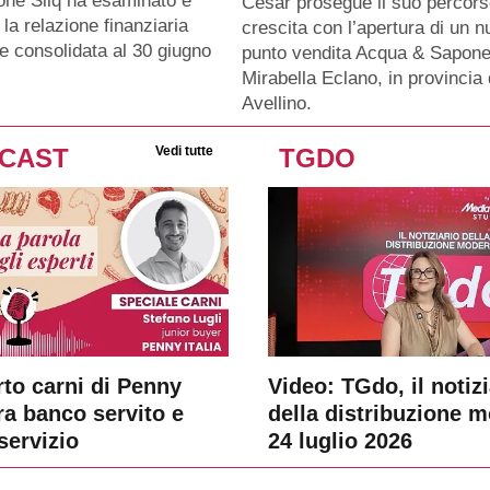
ione Siiq ha esaminato e
Cesar prosegue il suo percors
la relazione finanziaria
crescita con l’apertura di un 
e consolidata al 30 giugno
punto vendita Acqua & Sapone
Mirabella Eclano, in provincia 
Avellino.
CAST
Vedi tutte
TGDO
rto carni di Penny
Video: TGdo, il notizi
tra banco servito e
della distribuzione 
servizio
24 luglio 2026