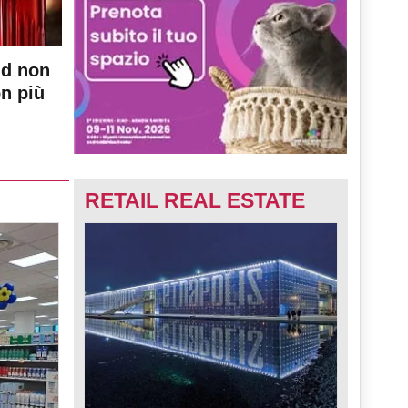
nd non
on più
RETAIL REAL ESTATE