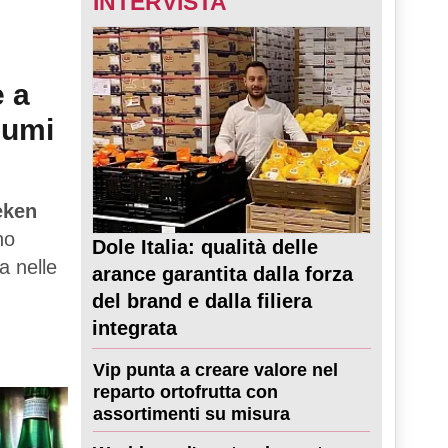
INTERVISTA
e a
sumi
eken
no
Dole Italia: qualità delle
a nelle
arance garantita dalla forza
del brand e dalla filiera
integrata
Vip punta a creare valore nel
reparto ortofrutta con
assortimenti su misura