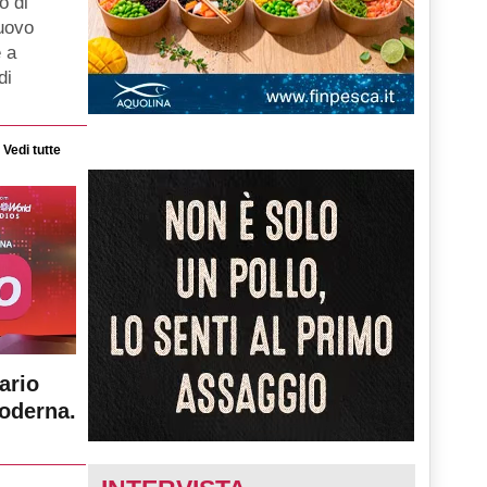
o di
nuovo
 a
di
Vedi tutte
ario
moderna.