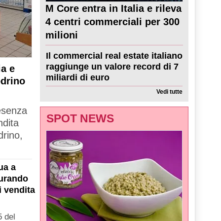
M Core entra in Italia e rileva
4 centri commerciali per 300
milioni
Il commercial real estate italiano
raggiunge un valore record di 7
a e
miliardi di euro
odrino
Vedi tutte
resenza
SPOT NEWS
ndita
drino,
ua a
gurando
i vendita
 del