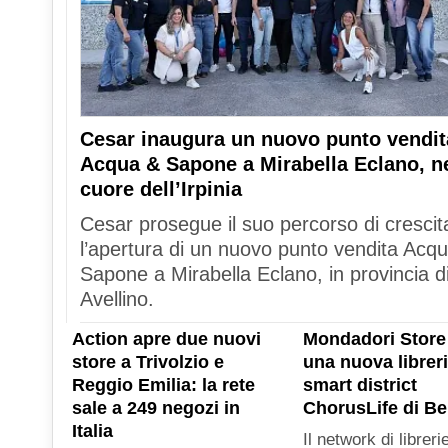
Cesar inaugura un nuovo punto vendit
Acqua & Sapone a Mirabella Eclano, n
cuore dell’Irpinia
Cesar prosegue il suo percorso di crescit
l’apertura di un nuovo punto vendita Acq
Sapone a Mirabella Eclano, in provincia d
Avellino.
Action apre due nuovi
Mondadori Store
store a Trivolzio e
una nuova libreri
Reggio Emilia: la rete
smart district
sale a 249 negozi in
ChorusLife di B
Italia
Il network di libreri