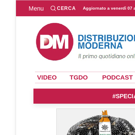
Menu
CERCA
Aggiornato a
venerdì 07 
VIDEO
TGDO
PODCAST
#SPECI