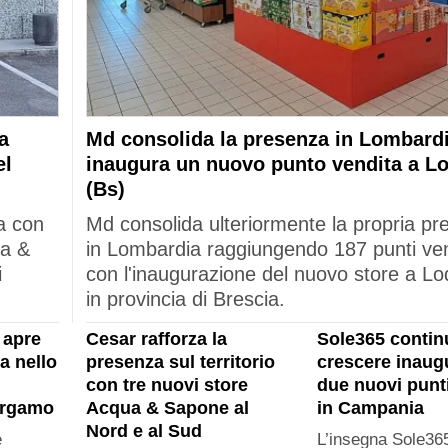
a
Md consolida la presenza in Lombardi
el
inaugura un nuovo punto vendita a L
(Bs)
a con
Md consolida ulteriormente la propria p
ua &
in Lombardia raggiungendo 187 punti ve
i
con l'inaugurazione del nuovo store a Lo
in provincia di Brescia.
 apre
Cesar rafforza la
Sole365 contin
a nello
presenza sul territorio
crescere inau
con tre nuovi store
due nuovi punt
ergamo
Acqua & Sapone al
in Campania
Nord e al Sud
e
L’insegna Sole365