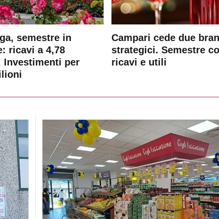
ga, semestre in
Campari cede due bra
: ricavi a 4,78
strategici. Semestre c
. Investimenti per
ricavi e utili
lioni