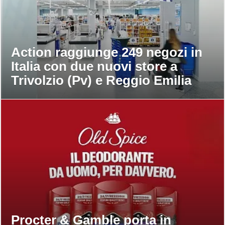
Action raggiunge 249 negozi in
Italia con due nuovi store a
Trivolzio (Pv) e Reggio Emilia
Procter & Gamble porta in