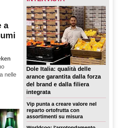
e a
sumi
eken
no
Dole Italia: qualità delle
a nelle
arance garantita dalla forza
del brand e dalla filiera
integrata
Vip punta a creare valore nel
reparto ortofrutta con
assortimenti su misura
Worldcoo: l'arrotondamento