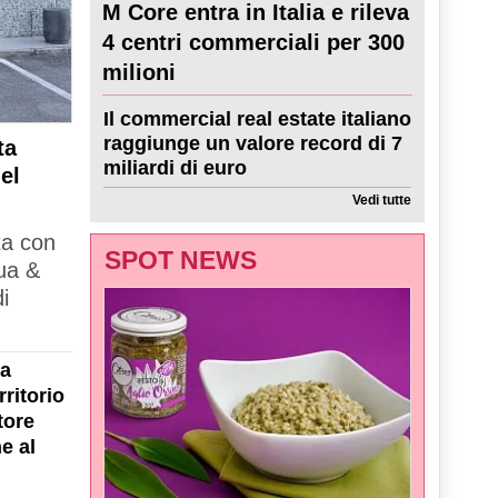
M Core entra in Italia e rileva
4 centri commerciali per 300
milioni
Il commercial real estate italiano
raggiunge un valore record di 7
ta
miliardi di euro
el
Vedi tutte
ta con
SPOT NEWS
ua &
i
la
ritorio
tore
e al