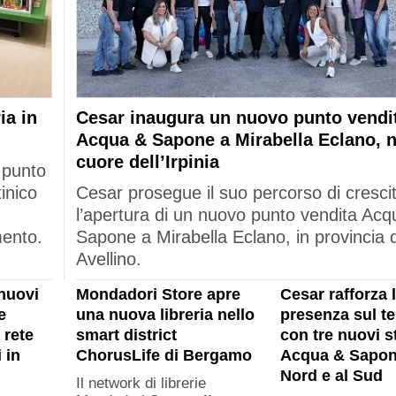
ia in
Cesar inaugura un nuovo punto vendi
Acqua & Sapone a Mirabella Eclano, n
cuore dell’Irpinia
 punto
tinico
Cesar prosegue il suo percorso di cresci
l’apertura di un nuovo punto vendita Acq
mento.
Sapone a Mirabella Eclano, in provincia d
Avellino.
nuovi
Mondadori Store apre
Cesar rafforza 
e
una nuova libreria nello
presenza sul ter
 rete
smart district
con tre nuovi s
 in
ChorusLife di Bergamo
Acqua & Sapon
Nord e al Sud
Il network di librerie