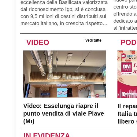
eccellenza della Basilicata valorizzata
centro sto
dal riconoscimento Igp, si è conclusa
offrendo a
con 9,5 milioni di cestini distribuiti sul
dedicato a
mercato italiano, in crescita rispetto…
all’intratt
VIDEO
Vedi tutte
POD
Video: Esselunga riapre il
Il repa
punto vendita di viale Piave
Italia 
(Mi)
libero 
IN EVIDENZA