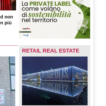
nd non
on più
RETAIL REAL ESTATE