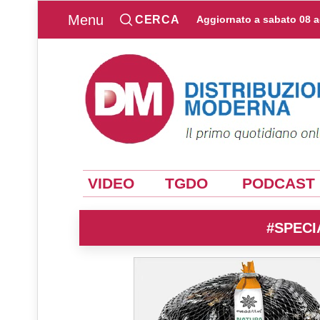
Menu
CERCA
Aggiornato a
sabato 08 
VIDEO
TGDO
PODCAST
#SPECI