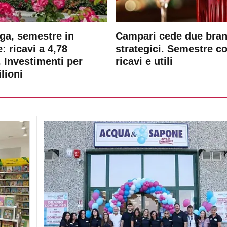
ga, semestre in
Campari cede due bra
: ricavi a 4,78
strategici. Semestre c
. Investimenti per
ricavi e utili
lioni