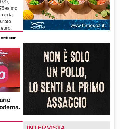
2025,
o 75esimo
ropria
turato
 euro.
Vedi tutte
ario
moderna.
INTERVISTA