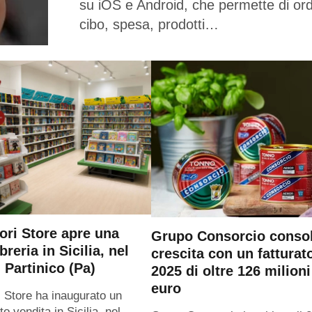
su iOS e Android, che permette di or
cibo, spesa, prodotti…
ri Store apre una
Grupo Consorcio consol
breria in Sicilia, nel
crescita con un fatturat
 Partinico (Pa)
2025 di oltre 126 milioni
euro
 Store ha inaugurato un
o vendita in Sicilia, nel