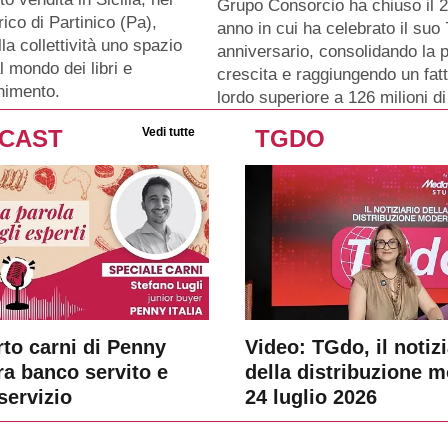
Grupo Consorcio ha chiuso il 
rico di Partinico (Pa),
anno in cui ha celebrato il su
lla collettività uno spazio
anniversario, consolidando la p
l mondo dei libri e
crescita e raggiungendo un fat
enimento.
lordo superiore a 126 milioni di
CAST
Vedi tutte
TGDO
rto carni di Penny
Video: TGdo, il notizi
tra banco servito e
della distribuzione 
servizio
24 luglio 2026