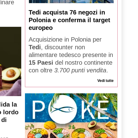
dinare
Tedi acquista 76 negozi in
Polonia e conferma il target
europeo
Acquisizione in Polonia per
Tedi
, discounter non
alimentare tedesco presente in
15 Paesi
del nostro continente
con oltre
3.700 punti vendita
.
Vedi tutte
ida la
o lordo
 di