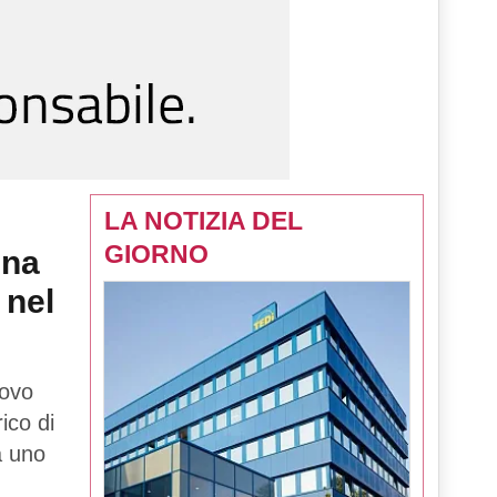
LA NOTIZIA DEL
GIORNO
una
 nel
uovo
rico di
tà uno