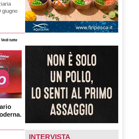
iaria
0 giugno
Vedi tutte
ario
moderna.
INTERVISTA