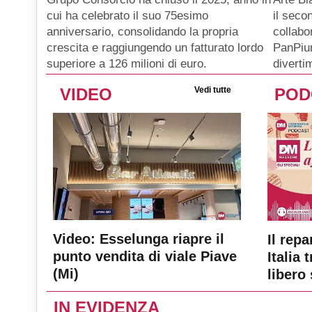
il seco
cui ha celebrato il suo 75esimo
collabo
anniversario, consolidando la propria
PanPiu
crescita e raggiungendo un fatturato lordo
diverti
superiore a 126 milioni di euro.
VIDEO
Vedi tutte
POD
Video: Esselunga riapre il
Il repa
punto vendita di viale Piave
Italia 
(Mi)
libero 
IN EVIDENZA