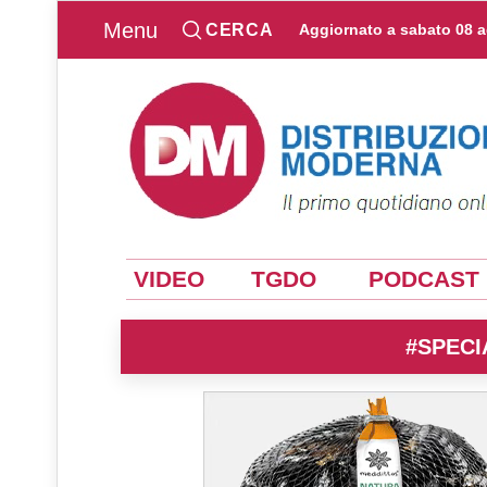
Menu
CERCA
Aggiornato a
sabato 08 
VIDEO
TGDO
PODCAST
#SPECI