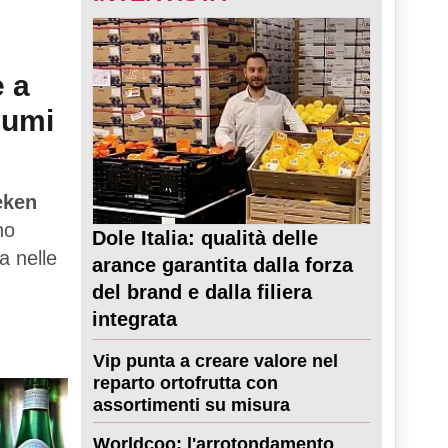
e a
sumi
eken
no
Dole Italia: qualità delle
a nelle
arance garantita dalla forza
del brand e dalla filiera
integrata
Vip punta a creare valore nel
reparto ortofrutta con
assortimenti su misura
Worldcoo: l'arrotondamento