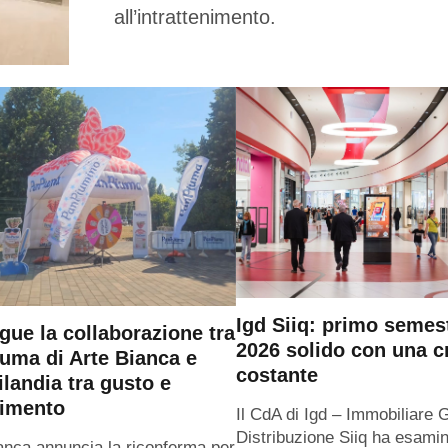
all’intrattenimento.
Igd Siiq: primo semes
gue la collaborazione tra
2026 solido con una c
uma di Arte Bianca e
costante
ilandia tra gusto e
timento
Il CdA di Igd – Immobiliare 
Distribuzione Siiq ha esamin
anca annuncia la riconferma per