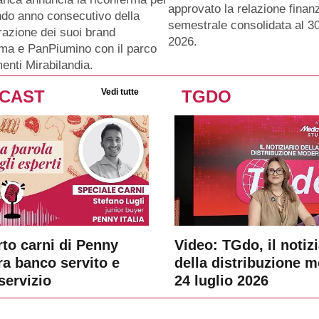
approvato la relazione finanz
ndo anno consecutivo della
semestrale consolidata al 3
razione dei suoi brand
2026.
ma e PanPiumino con il parco
menti Mirabilandia.
CAST
Vedi tutte
TGDO
rto carni di Penny
Video: TGdo, il notizi
tra banco servito e
della distribuzione 
servizio
24 luglio 2026