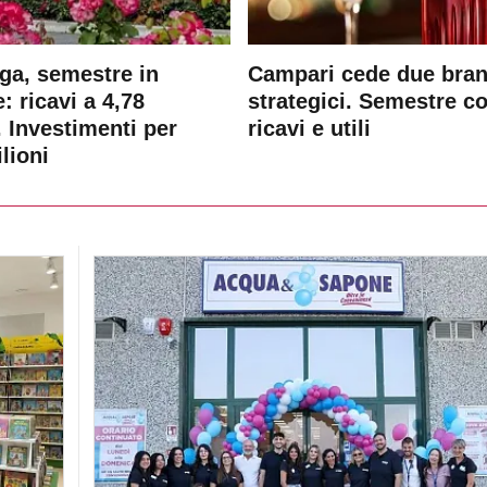
ga, semestre in
Campari cede due bra
: ricavi a 4,78
strategici. Semestre c
. Investimenti per
ricavi e utili
lioni