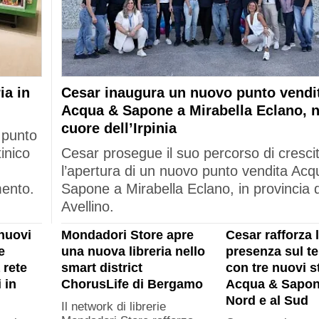
ia in
Cesar inaugura un nuovo punto vendi
Acqua & Sapone a Mirabella Eclano, n
cuore dell’Irpinia
 punto
tinico
Cesar prosegue il suo percorso di cresci
l’apertura di un nuovo punto vendita Acq
mento.
Sapone a Mirabella Eclano, in provincia d
Avellino.
nuovi
Mondadori Store apre
Cesar rafforza 
e
una nuova libreria nello
presenza sul ter
 rete
smart district
con tre nuovi s
 in
ChorusLife di Bergamo
Acqua & Sapon
Nord e al Sud
Il network di librerie