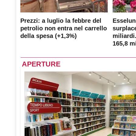
Prezzi: a luglio la febbre del
Esselun
petrolio non entra nel carrello
surplace
della spesa (+1,3%)
miliardi
165,8 mi
APERTURE