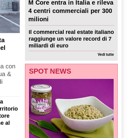
M Core entra in Italia e rileva
4 centri commerciali per 300
milioni
Il commercial real estate italiano
raggiunge un valore record di 7
ta
miliardi di euro
el
Vedi tutte
ta con
SPOT NEWS
ua &
i
la
ritorio
tore
e al