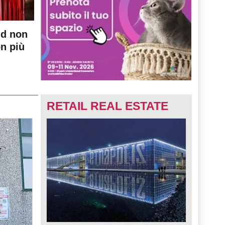
nd non
on più
RETAIL REAL ESTATE