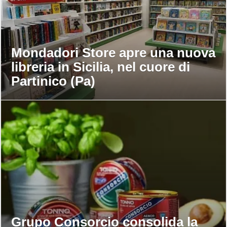
Mondadori Store apre una nuova
libreria in Sicilia, nel cuore di
Partinico (Pa)
Grupo Consorcio consolida la