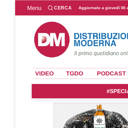
Menu
CERCA
Aggiornato a
giovedì 06 
VIDEO
TGDO
PODCAST
#SPECI