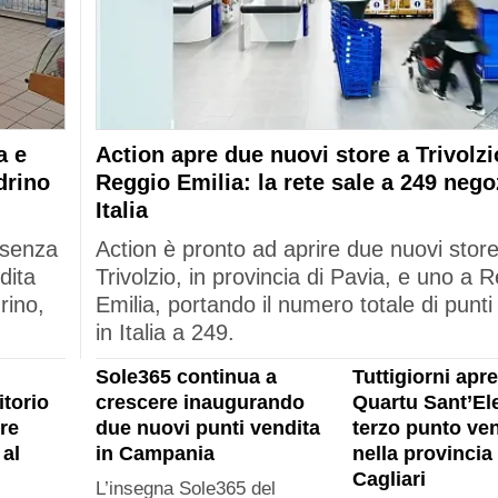
a e
Action apre due nuovi store a Trivolzi
drino
Reggio Emilia: la rete sale a 249 nego
Italia
esenza
Action è pronto ad aprire due nuovi stor
dita
Trivolzio, in provincia di Pavia, e uno a 
rino,
Emilia, portando il numero totale di punti
in Italia a 249.
Sole365 continua a
Tuttigiorni apre
itorio
crescere inaugurando
Quartu Sant’Ele
re
due nuovi punti vendita
terzo punto ven
al
in Campania
nella provincia 
Cagliari
L’insegna Sole365 del