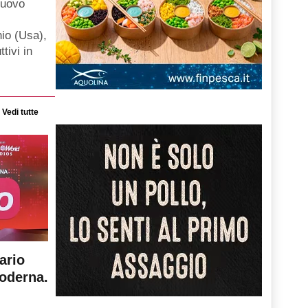
nuovo
hio (Usa),
ttivi in
Vedi tutte
ario
moderna.