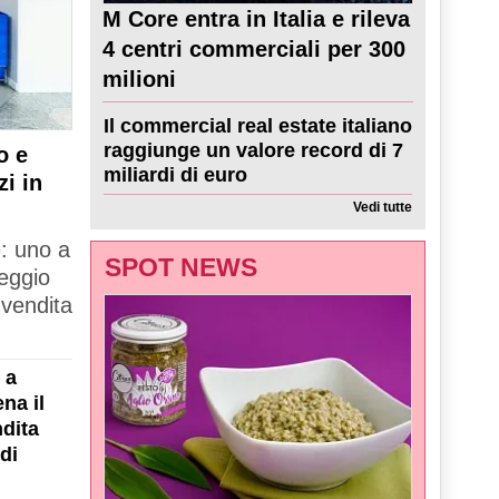
M Core entra in Italia e rileva
4 centri commerciali per 300
milioni
Il commercial real estate italiano
raggiunge un valore record di 7
o e
miliardi di euro
zi in
Vedi tutte
e: uno a
SPOT NEWS
Reggio
 vendita
 a
na il
dita
di