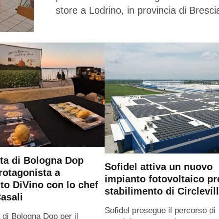
store a Lodrino, in provincia di Bresci
ta di Bologna Dop
Sofidel attiva un nuovo
rotagonista a
impianto fotovoltaico pr
o DiVino con lo chef
stabilimento di Circlevil
asali
Sofidel prosegue il percorso di
 di Bologna Dop per il