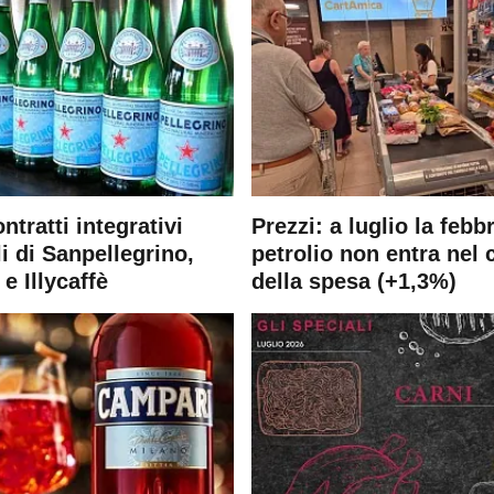
ontratti integrativi
Prezzi: a luglio la febb
i di Sanpellegrino,
petrolio non entra nel 
e Illycaffè
della spesa (+1,3%)