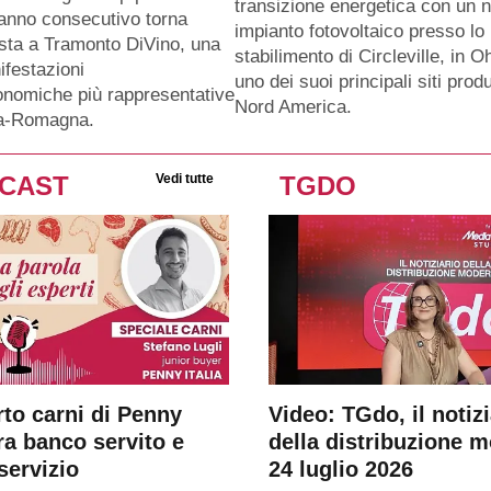
transizione energetica con un 
anno consecutivo torna
impianto fotovoltaico presso lo
sta a Tramonto DiVino, una
stabilimento di Circleville, in O
ifestazioni
uno dei suoi principali siti produ
nomiche più rappresentative
Nord America.
ia-Romagna.
CAST
Vedi tutte
TGDO
rto carni di Penny
Video: TGdo, il notizi
tra banco servito e
della distribuzione 
servizio
24 luglio 2026