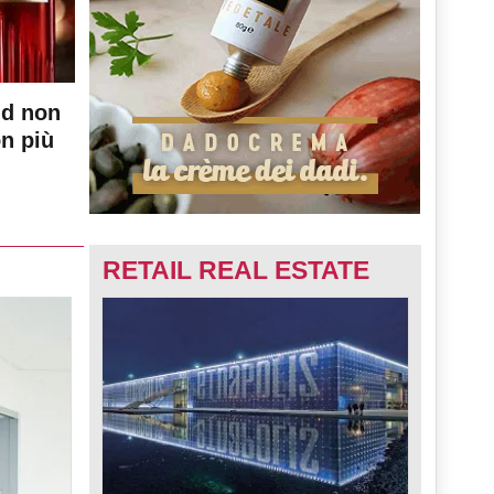
nd non
on più
RETAIL REAL ESTATE