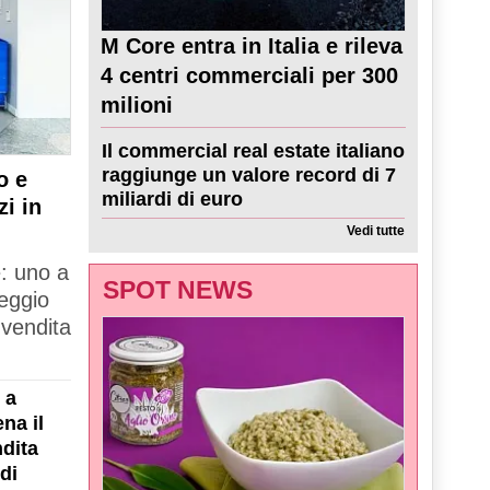
M Core entra in Italia e rileva
4 centri commerciali per 300
milioni
Il commercial real estate italiano
raggiunge un valore record di 7
o e
miliardi di euro
zi in
Vedi tutte
e: uno a
SPOT NEWS
Reggio
 vendita
 a
na il
dita
di