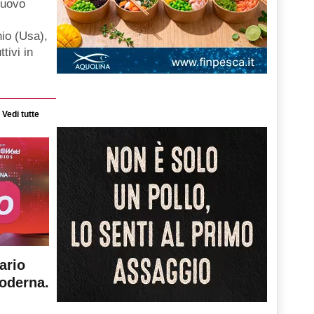
nuovo
hio (Usa),
ttivi in
Vedi tutte
ario
moderna.