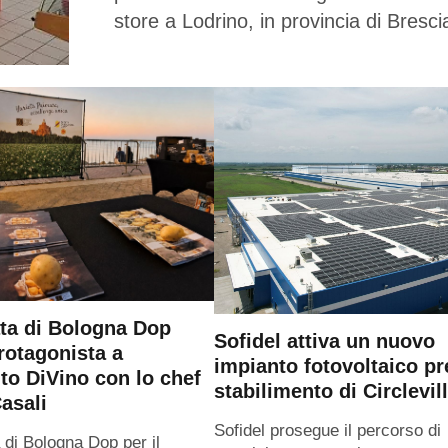
store a Lodrino, in provincia di Bresci
ta di Bologna Dop
Sofidel attiva un nuovo
rotagonista a
impianto fotovoltaico pr
o DiVino con lo chef
stabilimento di Circlevil
asali
Sofidel prosegue il percorso di
 di Bologna Dop per il