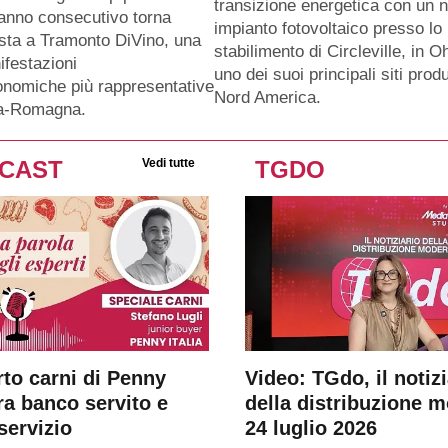
transizione energetica con un 
anno consecutivo torna
impianto fotovoltaico presso lo
sta a Tramonto DiVino, una
stabilimento di Circleville, in O
ifestazioni
uno dei suoi principali siti produ
nomiche più rappresentative
Nord America.
ia-Romagna.
CAST
Vedi tutte
TGDO
rto carni di Penny
Video: TGdo, il notizi
tra banco servito e
della distribuzione 
servizio
24 luglio 2026