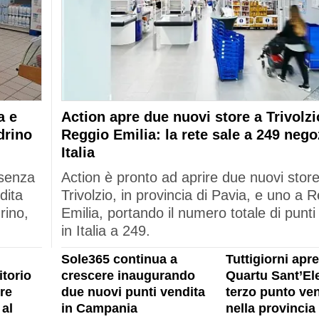
a e
Action apre due nuovi store a Trivolzi
drino
Reggio Emilia: la rete sale a 249 nego
Italia
esenza
Action è pronto ad aprire due nuovi stor
dita
Trivolzio, in provincia di Pavia, e uno a 
rino,
Emilia, portando il numero totale di punti
in Italia a 249.
Sole365 continua a
Tuttigiorni apre
itorio
crescere inaugurando
Quartu Sant’Ele
re
due nuovi punti vendita
terzo punto ven
al
in Campania
nella provincia 