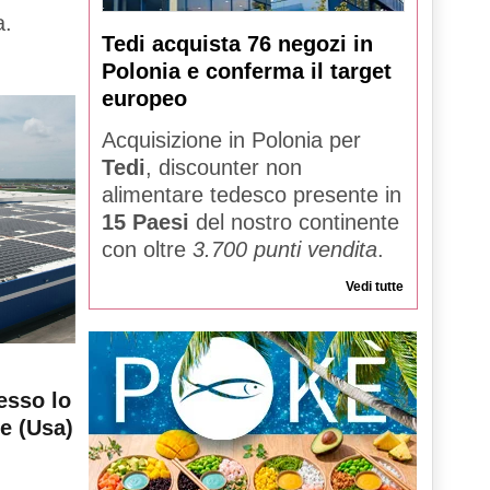
a.
Tedi acquista 76 negozi in
Polonia e conferma il target
europeo
Acquisizione in Polonia per
Tedi
, discounter non
alimentare tedesco presente in
15 Paesi
del nostro continente
con oltre
3.700 punti vendita
.
Vedi tutte
esso lo
le (Usa)