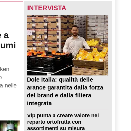
INTERVISTA
e a
sumi
eken
o
Dole Italia: qualità delle
a nelle
arance garantita dalla forza
del brand e dalla filiera
integrata
Vip punta a creare valore nel
reparto ortofrutta con
assortimenti su misura