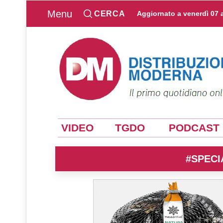
Menu
CERCA
Aggiornato a
venerdì 07 
VIDEO
TGDO
PODCAST
#SPECI