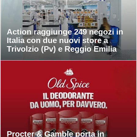
Action raggiunge 249 negozi in
Italia con due nuovi store a
Trivolzio (Pv) e Reggio Emilia
Procter & Gamble porta in