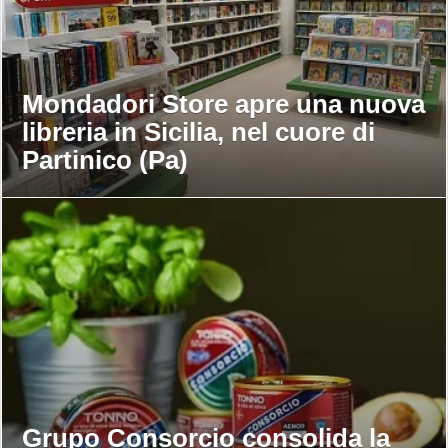
Mondadori Store apre una nuova
libreria in Sicilia, nel cuore di
Partinico (Pa)
Grupo Consorcio consolida la