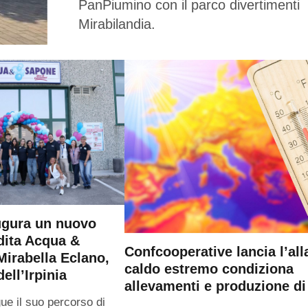
PanPiumino con il parco divertimenti
Mirabilandia.
ugura un nuovo
dita Acqua &
Confcooperative lancia l’all
irabella Eclano,
caldo estremo condiziona
ell’Irpinia
allevamenti e produzione di 
e il suo percorso di