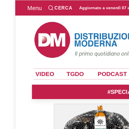
Menu
CERCA
Aggiornato a
venerdì 07 
VIDEO
TGDO
PODCAST
#SPECI