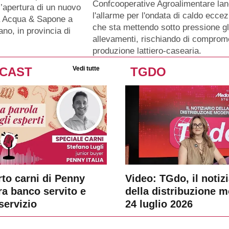
Confcooperative Agroalimentare lan
l’apertura di un nuovo
l'allarme per l'ondata di caldo ecce
a Acqua & Sapone a
che sta mettendo sotto pressione gl
ano, in provincia di
allevamenti, rischiando di comprome
produzione lattiero-casearia.
CAST
Vedi tutte
TGDO
rto carni di Penny
Video: TGdo, il notizi
tra banco servito e
della distribuzione 
servizio
24 luglio 2026