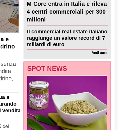
M Core entra in Italia e rileva
4 centri commerciali per 300
milioni
Il commercial real estate italiano
raggiunge un valore record di 7
a e
miliardi di euro
odrino
Vedi tutte
resenza
SPOT NEWS
ndita
drino,
ua a
gurando
i vendita
 del