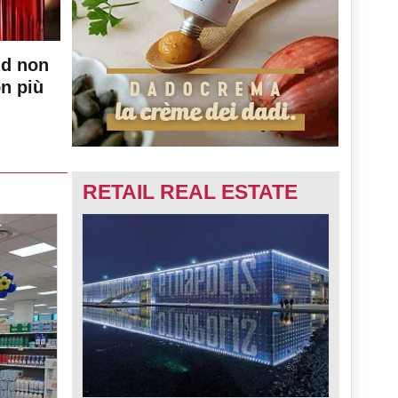
nd non
on più
RETAIL REAL ESTATE