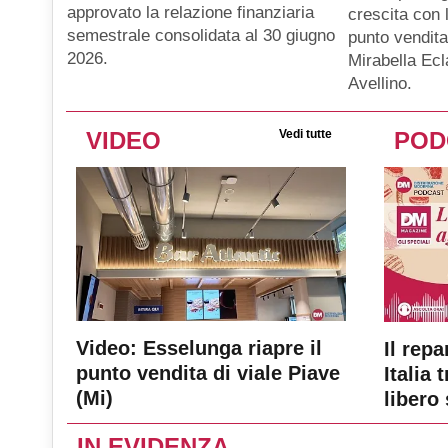
approvato la relazione finanziaria
crescita con 
semestrale consolidata al 30 giugno
punto vendit
2026.
Mirabella Ecl
Avellino.
VIDEO
Vedi tutte
POD
Video: Esselunga riapre il
Il repa
punto vendita di viale Piave
Italia 
(Mi)
libero 
IN EVIDENZA