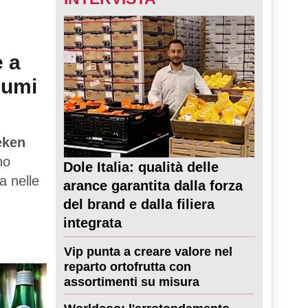
e a
sumi
eken
no
Dole Italia: qualità delle
a nelle
arance garantita dalla forza
del brand e dalla filiera
integrata
Vip punta a creare valore nel
reparto ortofrutta con
assortimenti su misura