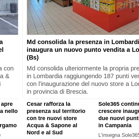
a
Md consolida la presenza in Lombardi
el
inaugura un nuovo punto vendita a L
(Bs)
a con
Md consolida ulteriormente la propria p
ua &
in Lombardia raggiungendo 187 punti ve
i
con l'inaugurazione del nuovo store a Lo
in provincia di Brescia.
 apre
Cesar rafforza la
Sole365 contin
a nello
presenza sul territorio
crescere inau
con tre nuovi store
due nuovi punt
ergamo
Acqua & Sapone al
in Campania
Nord e al Sud
e
L’insegna Sole365