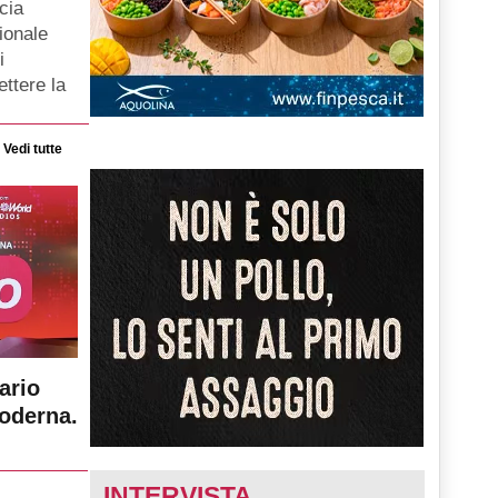
cia
zionale
i
ttere la
Vedi tutte
ario
moderna.
INTERVISTA