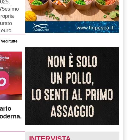
2025,
o 75esimo
ropria
turato
 euro.
Vedi tutte
ario
moderna.
INTERVISTA