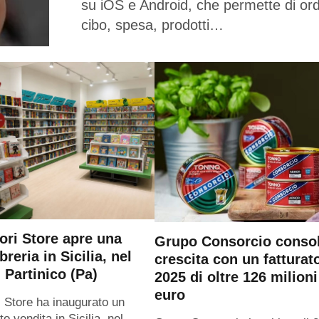
su iOS e Android, che permette di or
cibo, spesa, prodotti…
ri Store apre una
Grupo Consorcio consol
breria in Sicilia, nel
crescita con un fatturat
 Partinico (Pa)
2025 di oltre 126 milioni
euro
 Store ha inaugurato un
o vendita in Sicilia, nel