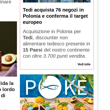
dinare
Tedi acquista 76 negozi in
Polonia e conferma il target
europeo
Acquisizione in Polonia per
Tedi
, discounter non
alimentare tedesco presente in
15 Paesi
del nostro continente
con oltre
3.700 punti vendita
.
Vedi tutte
ida la
o lordo
 di