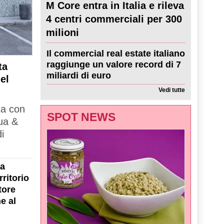
M Core entra in Italia e rileva
4 centri commerciali per 300
milioni
Il commercial real estate italiano
raggiunge un valore record di 7
ta
miliardi di euro
el
Vedi tutte
ta con
SPOT NEWS
ua &
i
la
ritorio
tore
e al