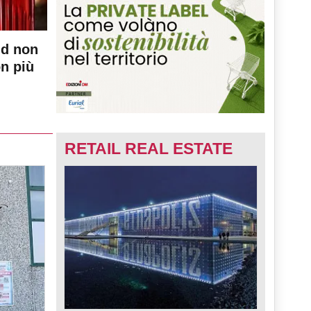
nd non
on più
RETAIL REAL ESTATE