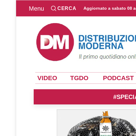
Menu
CERCA
Aggiornato a
sabato 08 
VIDEO
TGDO
PODCAST
#SPECI