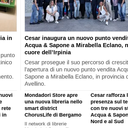
ia in
Cesar inaugura un nuovo punto vendi
Acqua & Sapone a Mirabella Eclano, n
cuore dell’Irpinia
 punto
tinico
Cesar prosegue il suo percorso di cresci
l’apertura di un nuovo punto vendita Acq
mento.
Sapone a Mirabella Eclano, in provincia d
Avellino.
nuovi
Mondadori Store apre
Cesar rafforza 
e
una nuova libreria nello
presenza sul ter
 rete
smart district
con tre nuovi s
 in
ChorusLife di Bergamo
Acqua & Sapon
Nord e al Sud
Il network di librerie