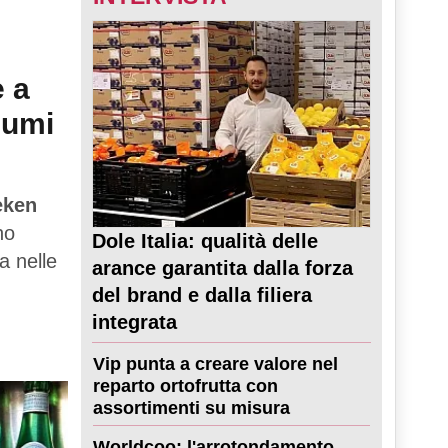
e a
sumi
eken
no
Dole Italia: qualità delle
a nelle
arance garantita dalla forza
del brand e dalla filiera
integrata
Vip punta a creare valore nel
reparto ortofrutta con
assortimenti su misura
Worldcoo: l'arrotondamento