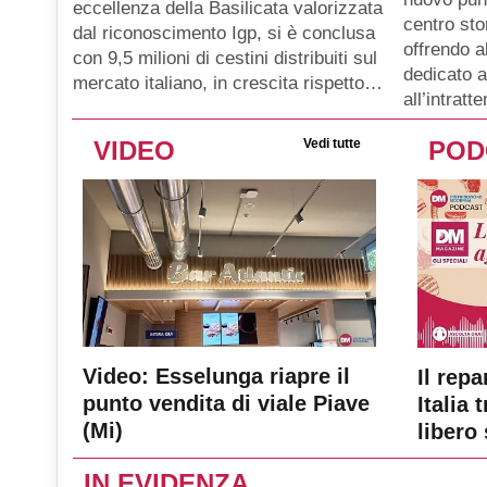
eccellenza della Basilicata valorizzata
centro sto
dal riconoscimento Igp, si è conclusa
offrendo a
con 9,5 milioni di cestini distribuiti sul
dedicato a
mercato italiano, in crescita rispetto…
all’intratt
VIDEO
Vedi tutte
POD
Video: Esselunga riapre il
Il repa
punto vendita di viale Piave
Italia 
(Mi)
libero 
IN EVIDENZA