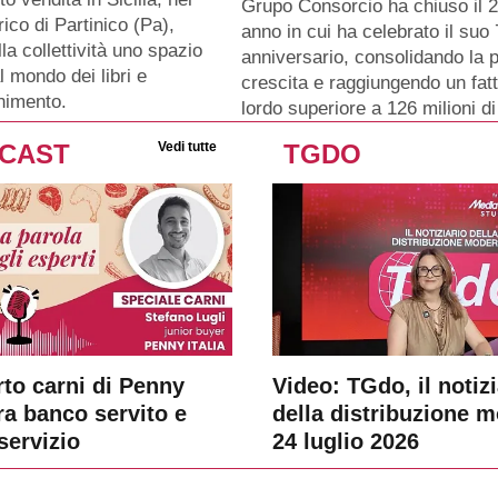
Grupo Consorcio ha chiuso il 
rico di Partinico (Pa),
anno in cui ha celebrato il su
lla collettività uno spazio
anniversario, consolidando la p
l mondo dei libri e
crescita e raggiungendo un fat
enimento.
lordo superiore a 126 milioni di
CAST
Vedi tutte
TGDO
rto carni di Penny
Video: TGdo, il notizi
tra banco servito e
della distribuzione 
servizio
24 luglio 2026