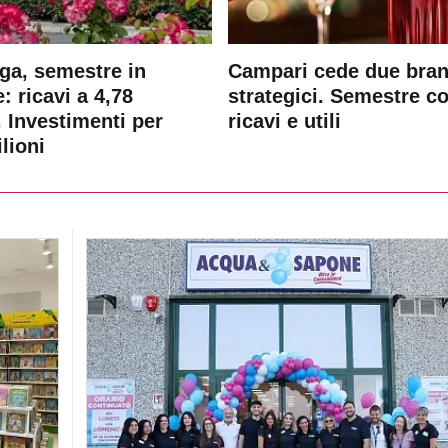
ga, semestre in
Campari cede due bra
: ricavi a 4,78
strategici. Semestre c
. Investimenti per
ricavi e utili
lioni