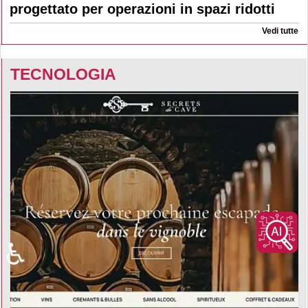
progettato per operazioni in spazi ridotti
Vedi tutte
TECNOLOGIA
♿