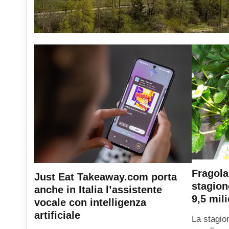
Fragola
Just Eat Takeaway.com porta
stagion
anche in Italia l’assistente
9,5 mili
vocale con intelligenza
artificiale
La stagio