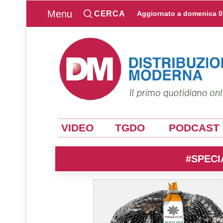
Menu
CERCA
Aggiornato a
domenica 0
VIDEO
TGDO
PODCAST
#SPECI