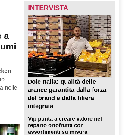
INTERVISTA
e a
sumi
eken
no
Dole Italia: qualità delle
a nelle
arance garantita dalla forza
del brand e dalla filiera
integrata
Vip punta a creare valore nel
reparto ortofrutta con
assortimenti su misura