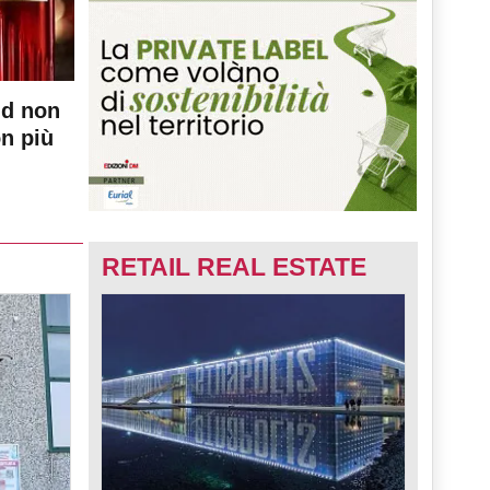
nd non
on più
RETAIL REAL ESTATE