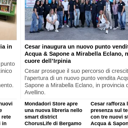
ia in
Cesar inaugura un nuovo punto vendi
Acqua & Sapone a Mirabella Eclano, n
cuore dell’Irpinia
 punto
tinico
Cesar prosegue il suo percorso di cresci
l’apertura di un nuovo punto vendita Acq
mento.
Sapone a Mirabella Eclano, in provincia d
Avellino.
nuovi
Mondadori Store apre
Cesar rafforza 
e
una nuova libreria nello
presenza sul ter
 rete
smart district
con tre nuovi s
 in
ChorusLife di Bergamo
Acqua & Sapon