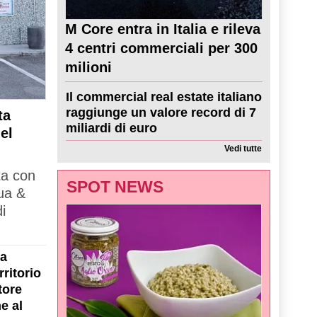
M Core entra in Italia e rileva
4 centri commerciali per 300
milioni
Il commercial real estate italiano
raggiunge un valore record di 7
ta
miliardi di euro
el
Vedi tutte
ta con
SPOT NEWS
ua &
i
la
ritorio
tore
e al