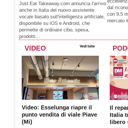
eccellenz
Just Eat Takeaway.com annuncia l'arrivo
dal ricon
anche in Italia del nuovo assistente
con 9,5 mi
vocale basato sull'intelligenza artificiale,
mercato i
disponibile su iOS e Android, che
permette di ordinare cibo, spesa,
prodotti…
VIDEO
Vedi tutte
POD
Video: Esselunga riapre il
Il repa
punto vendita di viale Piave
Italia 
(Mi)
libero 