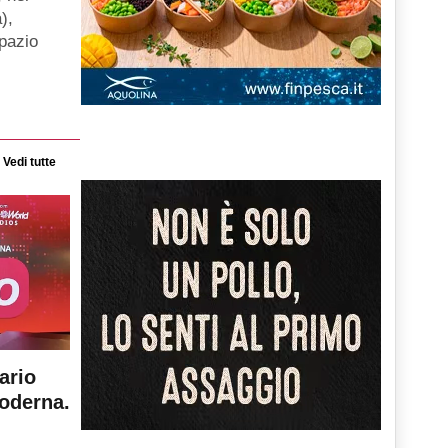
),
spazio
Vedi tutte
ario
moderna.