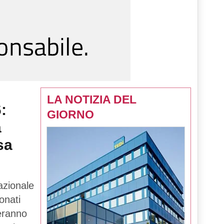
LA NOTIZIA DEL
:
GIORNO
a
sa
azionale
onati
teranno