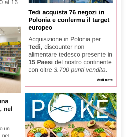
0 al 16
Tedi acquista 76 negozi in
Polonia e conferma il target
europeo
Acquisizione in Polonia per
Tedi
, discounter non
alimentare tedesco presente in
15 Paesi
del nostro continente
con oltre
3.700 punti vendita
.
Vedi tutte
una
, nel
o un
, nel