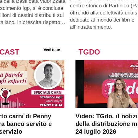
a della Basilicata valorizzata
centro storico di Partinico (Pa
oscimento Igp, si è conclusa
offrendo alla collettività uno 
lioni di cestini distribuiti sul
dedicato al mondo dei libri e
taliano, in crescita rispetto…
all’intrattenimento.
CAST
Vedi tutte
TGDO
rto carni di Penny
Video: TGdo, il notizi
tra banco servito e
della distribuzione 
servizio
24 luglio 2026