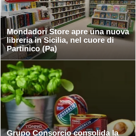
Mondadori Store apre una nuova
libreria in Sicilia, nel cuore di
Partinico (Pa)
Grupo Consorcio consolida la