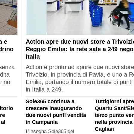
a e
Action apre due nuovi store a Trivolzi
drino
Reggio Emilia: la rete sale a 249 nego
Italia
esenza
Action è pronto ad aprire due nuovi stor
dita
Trivolzio, in provincia di Pavia, e uno a 
rino,
Emilia, portando il numero totale di punti
in Italia a 249.
Sole365 continua a
Tuttigiorni apre
itorio
crescere inaugurando
Quartu Sant’Ele
re
due nuovi punti vendita
terzo punto ven
al
in Campania
nella provincia 
Cagliari
L’insegna Sole365 del