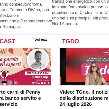
transizione energetica con un 
anno consecutivo torna
impianto fotovoltaico presso lo
sta a Tramonto DiVino, una
stabilimento di Circleville, in O
ifestazioni
uno dei suoi principali siti produ
nomiche più rappresentative
Nord America.
ia-Romagna.
CAST
Vedi tutte
TGDO
rto carni di Penny
Video: TGdo, il notizi
tra banco servito e
della distribuzione 
servizio
24 luglio 2026