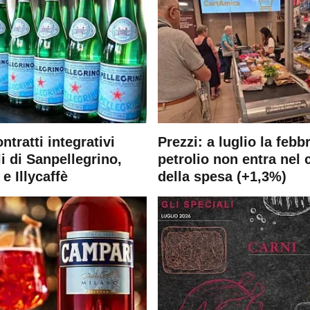
ontratti integrativi
Prezzi: a luglio la febb
i di Sanpellegrino,
petrolio non entra nel 
e Illycaffè
della spesa (+1,3%)