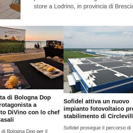
store a Lodrino, in provincia di Bresci
ta di Bologna Dop
Sofidel attiva un nuovo
rotagonista a
impianto fotovoltaico pr
o DiVino con lo chef
stabilimento di Circlevil
asali
Sofidel prosegue il percorso di
 di Bologna Dop per il