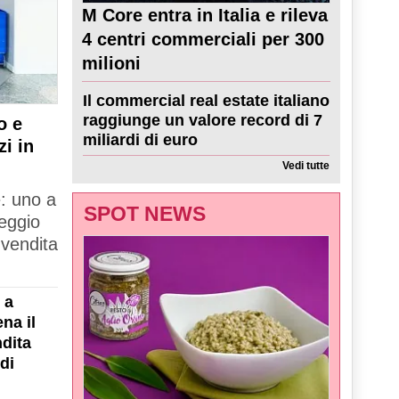
M Core entra in Italia e rileva
4 centri commerciali per 300
milioni
Il commercial real estate italiano
raggiunge un valore record di 7
o e
miliardi di euro
zi in
Vedi tutte
e: uno a
SPOT NEWS
Reggio
 vendita
 a
na il
dita
di