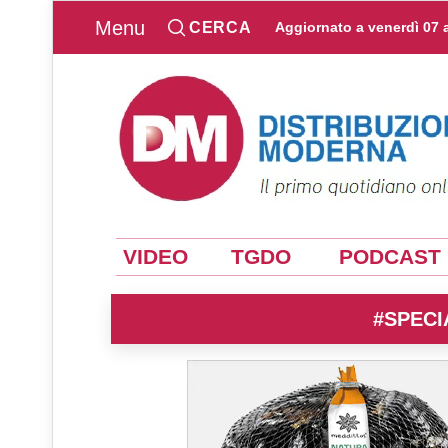
Menu
CERCA
Aggiornato a
venerdì 07 
VIDEO
TGDO
PODCAST
#SPECI