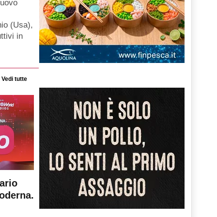
nuovo
hio (Usa),
ttivi in
Vedi tutte
ario
moderna.