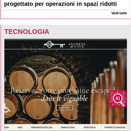
progettato per operazioni in spazi ridotti
Vedi tutte
TECNOLOGIA
♿