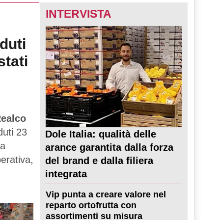
INTERVISTA
duti
stati
ealco
duti 23
Dole Italia: qualità delle
ta
arance garantita dalla forza
perativa,
del brand e dalla filiera
integrata
Vip punta a creare valore nel
reparto ortofrutta con
assortimenti su misura