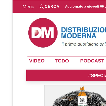
Menu
CERCA
Aggiornato a
giovedì 06 
VIDEO
TGDO
PODCAST
#SPECI