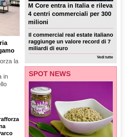
M Core entra in Italia e rileva
4 centri commerciali per 300
milioni
Il commercial real estate italiano
raggiunge un valore record di 7
ria
miliardi di euro
rgamo
Vedi tutte
forza la
SPOT NEWS
 in
llo
rafforza
na
Parco