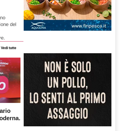
ano
ione del
ve.
Vedi tutte
ario
moderna.