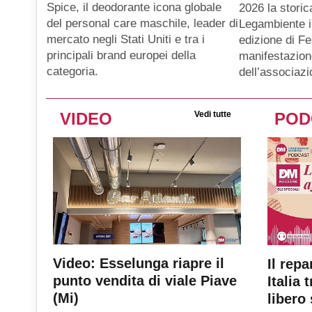
Spice, il deodorante icona globale
2026 la storic
del personal care maschile, leader di
Legambiente i
mercato negli Stati Uniti e tra i
edizione di Fe
principali brand europei della
manifestazion
categoria.
dell’associaz
VIDEO
Vedi tutte
POD
Video: Esselunga riapre il
Il repa
punto vendita di viale Piave
Italia 
(Mi)
libero 