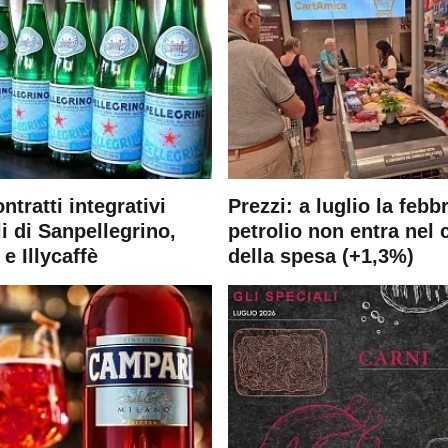
ontratti integrativi
Prezzi: a luglio la febb
i di Sanpellegrino,
petrolio non entra nel 
e Illycaffè
della spesa (+1,3%)