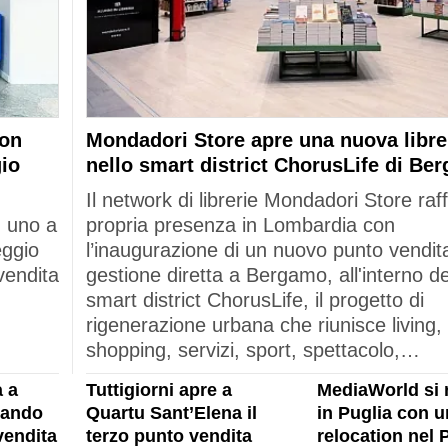
con
Mondadori Store apre una nuova libre
gio
nello smart district ChorusLife di Be
Il network di librerie Mondadori Store raf
: uno a
propria presenza in Lombardia con
eggio
l’inaugurazione di un nuovo punto vendita
vendita
gestione diretta a Bergamo, all'interno de
smart district ChorusLife, il progetto di
rigenerazione urbana che riunisce living,
shopping, servizi, sport, spettacolo,…
 a
Tuttigiorni apre a
MediaWorld si 
rando
Quartu Sant’Elena il
in Puglia con u
vendita
terzo punto vendita
relocation nel 