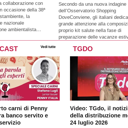
a collaborazione con
Secondo da una nuova indagine
n occasione della 38ª
dell’Osservatorio Shopping
stambiente, la
DoveConviene, gli italiani dedic
e nazionale
grande attenzione alla composiz
ione ambientalista…
proprio kit salute nella fase di
preparazione delle vacanze esti
CAST
Vedi tutte
TGDO
rto carni di Penny
Video: TGdo, il notizi
tra banco servito e
della distribuzione 
servizio
24 luglio 2026