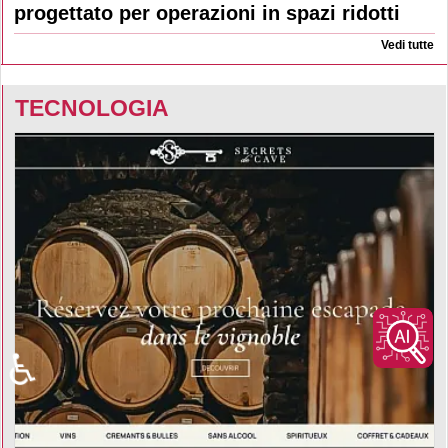
progettato per operazioni in spazi ridotti
Vedi tutte
TECNOLOGIA
♿