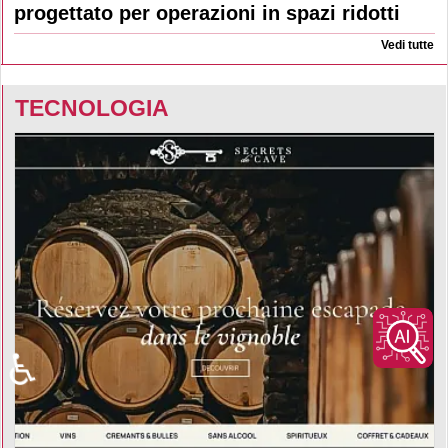
progettato per operazioni in spazi ridotti
Vedi tutte
TECNOLOGIA
♿