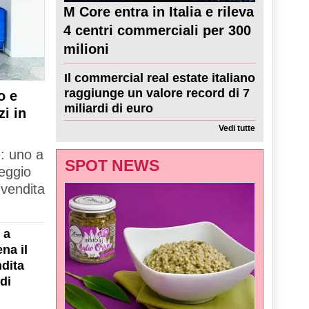
M Core entra in Italia e rileva
4 centri commerciali per 300
milioni
Il commercial real estate italiano
raggiunge un valore record di 7
o e
miliardi di euro
zi in
Vedi tutte
e: uno a
SPOT NEWS
Reggio
 vendita
 a
na il
dita
di