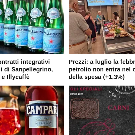
ontratti integrativi
Prezzi: a luglio la febb
i di Sanpellegrino,
petrolio non entra nel 
e Illycaffè
della spesa (+1,3%)