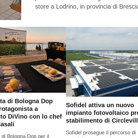
store a Lodrino, in provincia di Bresci
ta di Bologna Dop
Sofidel attiva un nuovo
rotagonista a
impianto fotovoltaico pr
o DiVino con lo chef
stabilimento di Circlevil
asali
Sofidel prosegue il percorso di
 di Bologna Dop per il