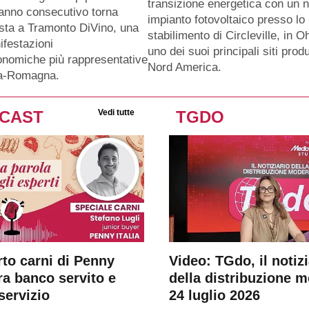
transizione energetica con un 
anno consecutivo torna
impianto fotovoltaico presso lo
sta a Tramonto DiVino, una
stabilimento di Circleville, in O
ifestazioni
uno dei suoi principali siti produ
nomiche più rappresentative
Nord America.
ia-Romagna.
CAST
Vedi tutte
TGDO
rto carni di Penny
Video: TGdo, il notizi
tra banco servito e
della distribuzione 
servizio
24 luglio 2026