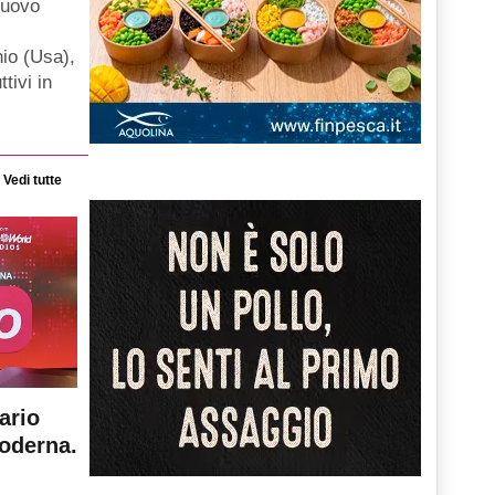
nuovo
hio (Usa),
ttivi in
Vedi tutte
ario
moderna.