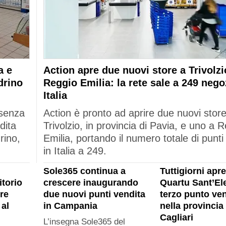
a e
Action apre due nuovi store a Trivolzi
drino
Reggio Emilia: la rete sale a 249 nego
Italia
esenza
Action è pronto ad aprire due nuovi stor
dita
Trivolzio, in provincia di Pavia, e uno a 
rino,
Emilia, portando il numero totale di punti
in Italia a 249.
Sole365 continua a
Tuttigiorni apre
itorio
crescere inaugurando
Quartu Sant’Ele
re
due nuovi punti vendita
terzo punto ven
al
in Campania
nella provincia 
Cagliari
L’insegna Sole365 del