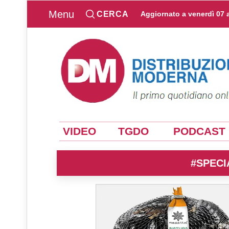
Menu
CERCA
Aggiornato a
venerdì 07 
VIDEO
TGDO
PODCAST
#SPECI