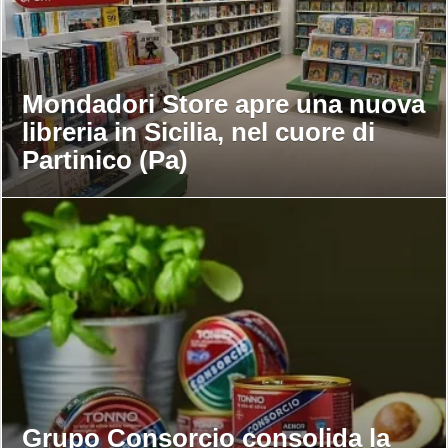
Mondadori Store apre una nuova
libreria in Sicilia, nel cuore di
Partinico (Pa)
Grupo Consorcio consolida la