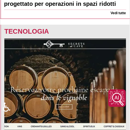
progettato per operazioni in spazi ridotti
Vedi tutte
TECNOLOGIA
♿