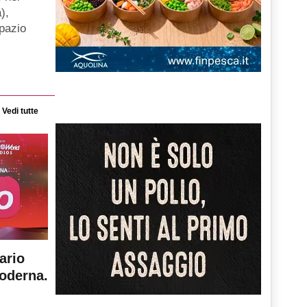
),
spazio
Vedi tutte
ario
moderna.