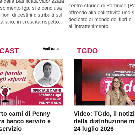
a della Basilicata valorizzata
centro storico di Partinico (Pa
oscimento Igp, si è conclusa
offrendo alla collettività uno 
lioni di cestini distribuiti sul
dedicato al mondo dei libri e
taliano, in crescita rispetto…
all’intrattenimento.
CAST
Vedi tutte
TGDO
rto carni di Penny
Video: TGdo, il notizi
tra banco servito e
della distribuzione 
servizio
24 luglio 2026