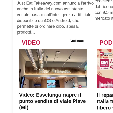
eccellenz
Just Eat Takeaway.com annuncia l'arrivo
dal ricon
anche in Italia del nuovo assistente
con 9,5 mi
vocale basato sull'intelligenza artificiale,
mercato i
disponibile su iOS e Android, che
permette di ordinare cibo, spesa,
prodotti…
VIDEO
Vedi tutte
POD
Video: Esselunga riapre il
Il repa
punto vendita di viale Piave
Italia 
(Mi)
libero 