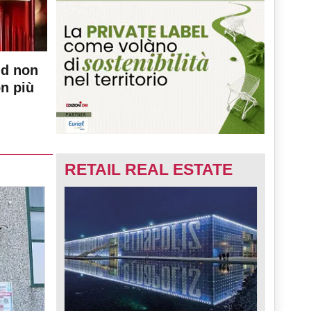
nd non
on più
RETAIL REAL ESTATE