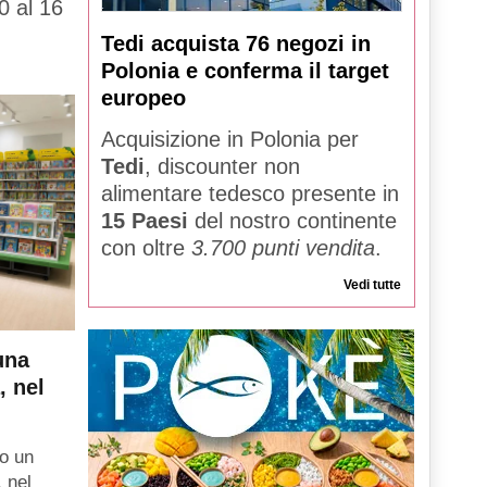
0 al 16
Tedi acquista 76 negozi in
Polonia e conferma il target
europeo
Acquisizione in Polonia per
Tedi
, discounter non
alimentare tedesco presente in
15 Paesi
del nostro continente
con oltre
3.700 punti vendita
.
Vedi tutte
una
, nel
o un
, nel