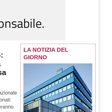
LA NOTIZIA DEL
:
GIORNO
a
sa
azionale
onati
teranno