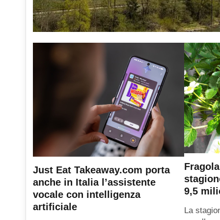
Fragola
Just Eat Takeaway.com porta
stagion
anche in Italia l’assistente
9,5 mili
vocale con intelligenza
artificiale
La stagio