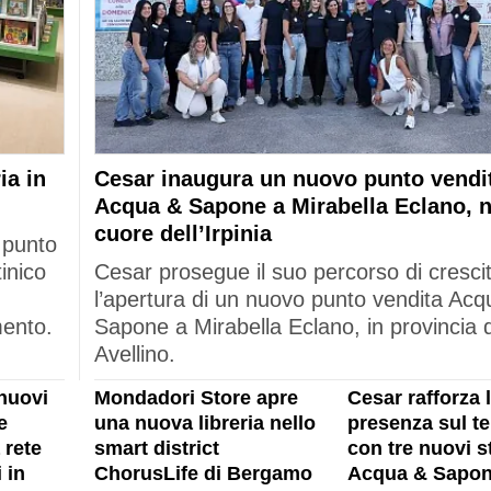
ia in
Cesar inaugura un nuovo punto vendi
Acqua & Sapone a Mirabella Eclano, n
cuore dell’Irpinia
 punto
tinico
Cesar prosegue il suo percorso di cresci
l’apertura di un nuovo punto vendita Acq
mento.
Sapone a Mirabella Eclano, in provincia d
Avellino.
nuovi
Mondadori Store apre
Cesar rafforza 
e
una nuova libreria nello
presenza sul ter
 rete
smart district
con tre nuovi s
 in
ChorusLife di Bergamo
Acqua & Sapon