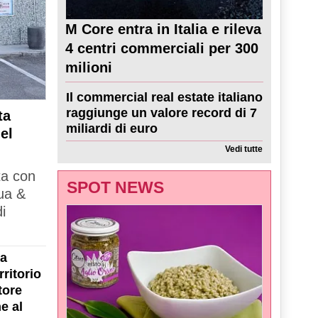
M Core entra in Italia e rileva
4 centri commerciali per 300
milioni
Il commercial real estate italiano
raggiunge un valore record di 7
ta
miliardi di euro
el
Vedi tutte
ta con
SPOT NEWS
ua &
i
la
ritorio
tore
e al