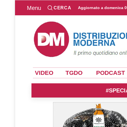
Menu
CERCA
Aggiornato a
domenica 0
VIDEO
TGDO
PODCAST
#SPECI