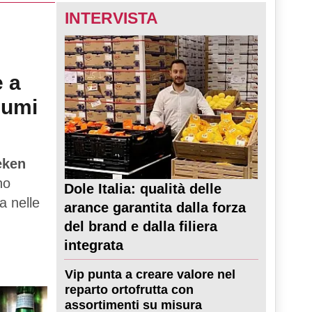
INTERVISTA
e a
sumi
eken
no
Dole Italia: qualità delle
a nelle
arance garantita dalla forza
del brand e dalla filiera
integrata
Vip punta a creare valore nel
reparto ortofrutta con
assortimenti su misura