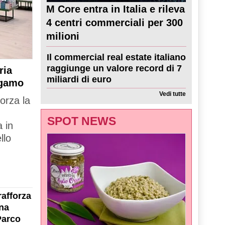
M Core entra in Italia e rileva
4 centri commerciali per 300
milioni
Il commercial real estate italiano
raggiunge un valore record di 7
ria
miliardi di euro
rgamo
Vedi tutte
forza la
SPOT NEWS
 in
llo
rafforza
na
Parco