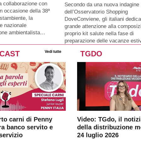
a collaborazione con
Secondo da una nuova indagine
n occasione della 38ª
dell’Osservatorio Shopping
stambiente, la
DoveConviene, gli italiani dedic
e nazionale
grande attenzione alla composiz
ione ambientalista…
proprio kit salute nella fase di
preparazione delle vacanze esti
CAST
Vedi tutte
TGDO
rto carni di Penny
Video: TGdo, il notizi
tra banco servito e
della distribuzione 
servizio
24 luglio 2026