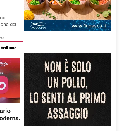
ano
ione del
ve.
Vedi tutte
ario
moderna.