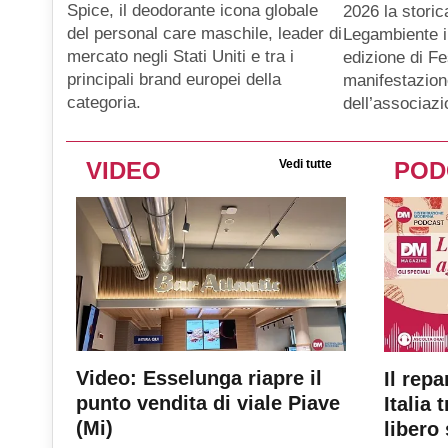
Spice, il deodorante icona globale
2026 la storic
del personal care maschile, leader di
Legambiente i
mercato negli Stati Uniti e tra i
edizione di Fe
principali brand europei della
manifestazion
categoria.
dell’associaz
VIDEO
Vedi tutte
POD
Video: Esselunga riapre il
Il repa
punto vendita di viale Piave
Italia 
(Mi)
libero 