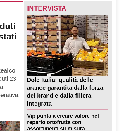
INTERVISTA
duti
stati
ealco
duti 23
Dole Italia: qualità delle
ta
arance garantita dalla forza
perativa,
del brand e dalla filiera
integrata
Vip punta a creare valore nel
reparto ortofrutta con
assortimenti su misura