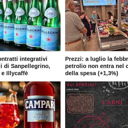
ontratti integrativi
Prezzi: a luglio la febb
i di Sanpellegrino,
petrolio non entra nel 
e Illycaffè
della spesa (+1,3%)