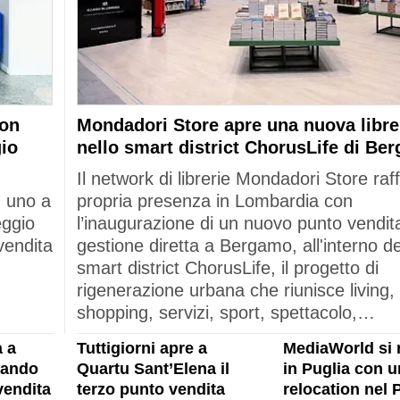
con
Mondadori Store apre una nuova libre
gio
nello smart district ChorusLife di Be
Il network di librerie Mondadori Store raf
: uno a
propria presenza in Lombardia con
eggio
l’inaugurazione di un nuovo punto vendita
vendita
gestione diretta a Bergamo, all'interno de
smart district ChorusLife, il progetto di
rigenerazione urbana che riunisce living,
shopping, servizi, sport, spettacolo,…
 a
Tuttigiorni apre a
MediaWorld si 
rando
Quartu Sant’Elena il
in Puglia con u
vendita
terzo punto vendita
relocation nel 