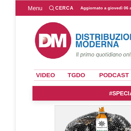
Menu
CERCA
Aggiornato a
giovedì 06 
VIDEO
TGDO
PODCAST
#SPECI