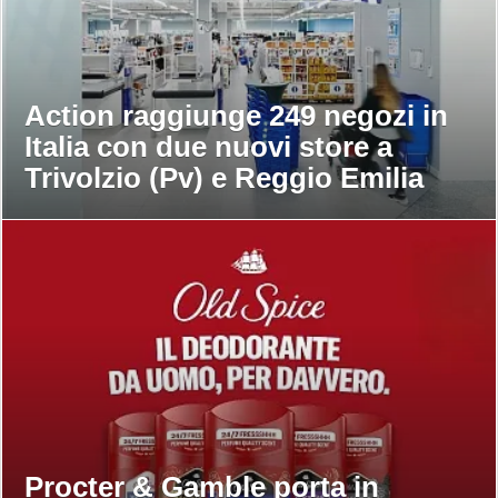
Action raggiunge 249 negozi in
Italia con due nuovi store a
Trivolzio (Pv) e Reggio Emilia
Procter & Gamble porta in