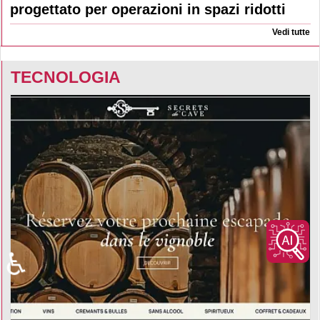
progettato per operazioni in spazi ridotti
Vedi tutte
TECNOLOGIA
♿