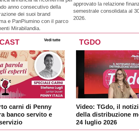
approvato la relazione finanz
ndo anno consecutivo della
semestrale consolidata al 3
razione dei suoi brand
2026.
ma e PanPiumino con il parco
menti Mirabilandia.
CAST
Vedi tutte
TGDO
rto carni di Penny
Video: TGdo, il notizi
tra banco servito e
della distribuzione 
servizio
24 luglio 2026