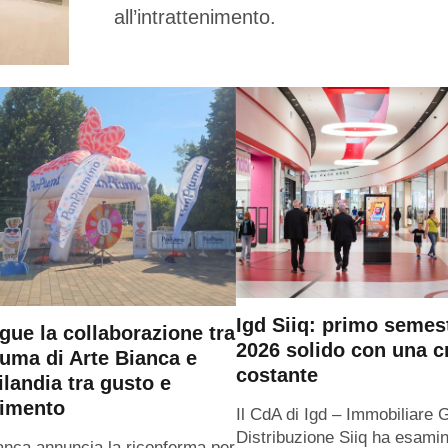
all’intrattenimento.
Igd Siiq: primo semes
gue la collaborazione tra
2026 solido con una c
uma di Arte Bianca e
costante
ilandia tra gusto e
timento
Il CdA di Igd – Immobiliare 
Distribuzione Siiq ha esamin
anca annuncia la riconferma per