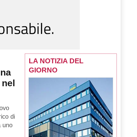
LA NOTIZIA DEL
GIORNO
una
 nel
uovo
rico di
tà uno