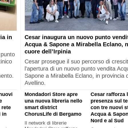
ia in
Cesar inaugura un nuovo punto vendi
Acqua & Sapone a Mirabella Eclano, n
cuore dell’Irpinia
 punto
tinico
Cesar prosegue il suo percorso di cresci
l’apertura di un nuovo punto vendita Acq
mento.
Sapone a Mirabella Eclano, in provincia d
Avellino.
nuovi
Mondadori Store apre
Cesar rafforza 
e
una nuova libreria nello
presenza sul ter
 rete
smart district
con tre nuovi s
 in
ChorusLife di Bergamo
Acqua & Sapon
Nord e al Sud
Il network di librerie