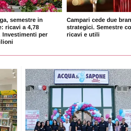
ga, semestre in
Campari cede due bra
: ricavi a 4,78
strategici. Semestre c
. Investimenti per
ricavi e utili
lioni