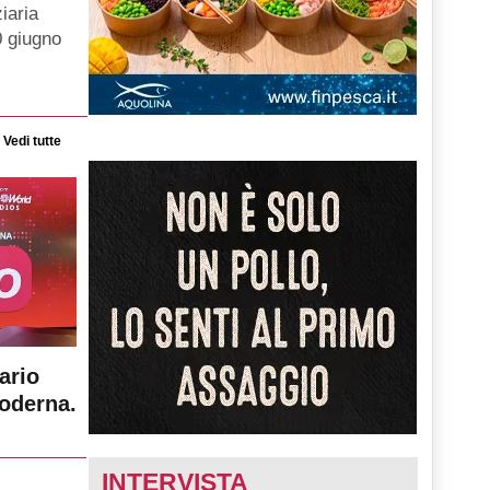
iaria
0 giugno
Vedi tutte
ario
moderna.
INTERVISTA