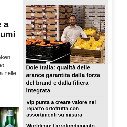
e a
sumi
eken
no
Dole Italia: qualità delle
a nelle
arance garantita dalla forza
del brand e dalla filiera
integrata
Vip punta a creare valore nel
reparto ortofrutta con
assortimenti su misura
Worldcoo: l'arrotondamento