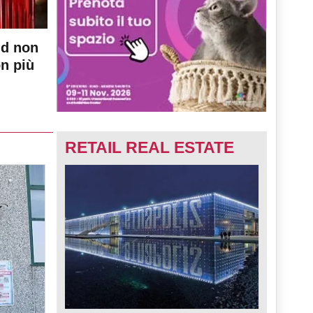
nd non
on più
RETAIL REAL ESTATE