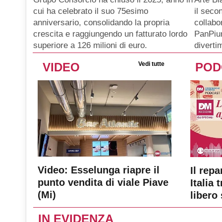
il seco
cui ha celebrato il suo 75esimo
collabo
anniversario, consolidando la propria
PanPiu
crescita e raggiungendo un fatturato lordo
diverti
superiore a 126 milioni di euro.
VIDEO
Vedi tutte
POD
Video: Esselunga riapre il
Il repa
punto vendita di viale Piave
Italia 
(Mi)
libero 
IN EVIDENZA