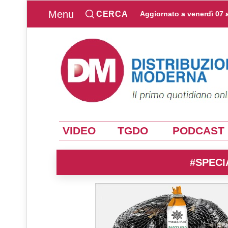
Menu
CERCA
Aggiornato a
venerdì 07 
VIDEO
TGDO
PODCAST
#SPECI