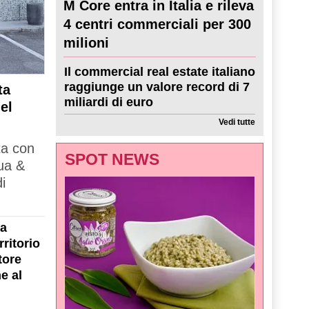
M Core entra in Italia e rileva
4 centri commerciali per 300
milioni
Il commercial real estate italiano
raggiunge un valore record di 7
ta
miliardi di euro
el
Vedi tutte
ta con
SPOT NEWS
ua &
i
la
ritorio
tore
e al