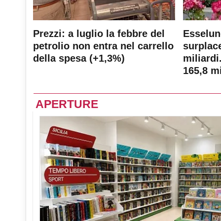
Prezzi: a luglio la febbre del
Esselun
petrolio non entra nel carrello
surplace
della spesa (+1,3%)
miliardi
165,8 mi
APERTURE