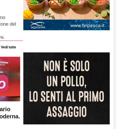
ano
ione del
ve.
Vedi tutte
ario
moderna.