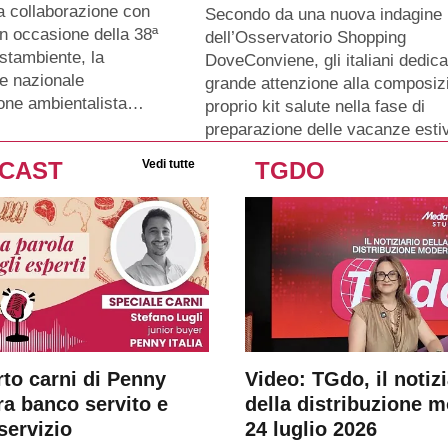
a collaborazione con
Secondo da una nuova indagine
n occasione della 38ª
dell’Osservatorio Shopping
stambiente, la
DoveConviene, gli italiani dedic
e nazionale
grande attenzione alla composiz
ione ambientalista…
proprio kit salute nella fase di
preparazione delle vacanze esti
CAST
Vedi tutte
TGDO
rto carni di Penny
Video: TGdo, il notizi
tra banco servito e
della distribuzione 
servizio
24 luglio 2026