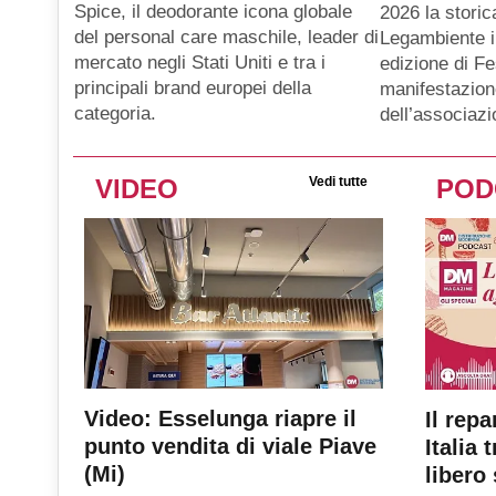
Spice, il deodorante icona globale
2026 la storic
del personal care maschile, leader di
Legambiente i
mercato negli Stati Uniti e tra i
edizione di Fe
principali brand europei della
manifestazion
categoria.
dell’associaz
VIDEO
Vedi tutte
POD
Video: Esselunga riapre il
Il repa
punto vendita di viale Piave
Italia 
(Mi)
libero 