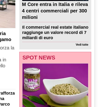
M Core entra in Italia e rileva
4 centri commerciali per 300
milioni
Il commercial real estate italiano
raggiunge un valore record di 7
ria
miliardi di euro
rgamo
Vedi tutte
forza la
SPOT NEWS
 in
llo
rafforza
na
Parco