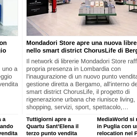
con
Mondadori Store apre una nuova libre
gio
nello smart district ChorusLife di Be
Il network di librerie Mondadori Store raf
: uno a
propria presenza in Lombardia con
eggio
l’inaugurazione di un nuovo punto vendita
vendita
gestione diretta a Bergamo, all'interno de
smart district ChorusLife, il progetto di
rigenerazione urbana che riunisce living,
shopping, servizi, sport, spettacolo,…
 a
Tuttigiorni apre a
MediaWorld si 
rando
Quartu Sant’Elena il
in Puglia con u
vendita
terzo punto vendita
relocation nel 