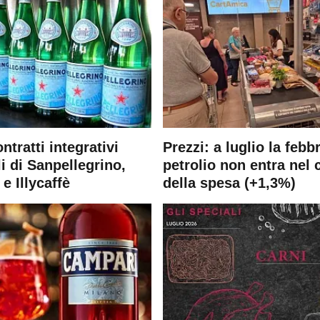
ontratti integrativi
Prezzi: a luglio la febb
i di Sanpellegrino,
petrolio non entra nel 
e Illycaffè
della spesa (+1,3%)