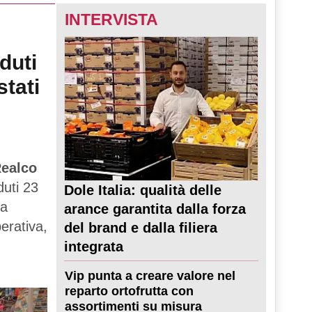
INTERVISTA
duti
stati
ealco
duti 23
Dole Italia: qualità delle
ta
arance garantita dalla forza
perativa,
del brand e dalla filiera
integrata
Vip punta a creare valore nel
reparto ortofrutta con
assortimenti su misura