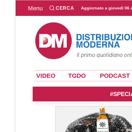
Menu
CERCA
Aggiornato a
giovedì 06 
VIDEO
TGDO
PODCAST
#SPECI