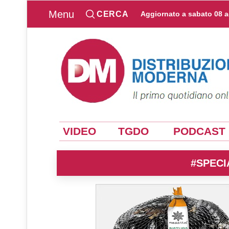
Menu
CERCA
Aggiornato a
sabato 08 
VIDEO
TGDO
PODCAST
#SPECI