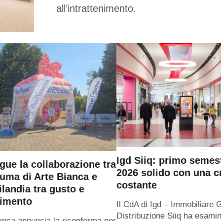
all’intrattenimento.
Igd Siiq: primo semes
gue la collaborazione tra
2026 solido con una c
uma di Arte Bianca e
costante
ilandia tra gusto e
timento
Il CdA di Igd – Immobiliare 
Distribuzione Siiq ha esamin
anca annuncia la riconferma per