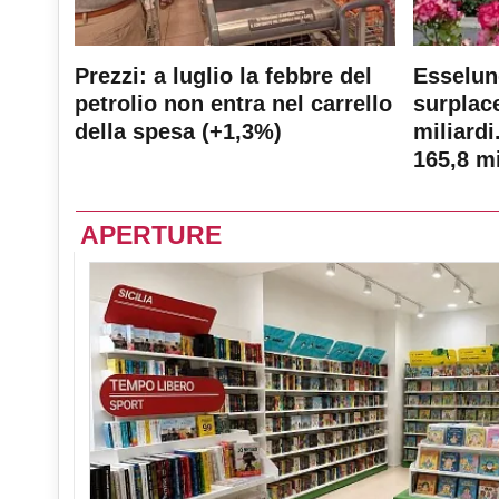
Prezzi: a luglio la febbre del
Esselun
petrolio non entra nel carrello
surplace
della spesa (+1,3%)
miliardi
165,8 mi
APERTURE