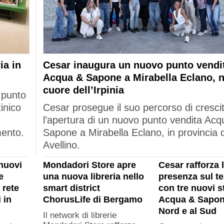
ia in
Cesar inaugura un nuovo punto vendi
Acqua & Sapone a Mirabella Eclano, n
cuore dell’Irpinia
 punto
tinico
Cesar prosegue il suo percorso di cresci
l’apertura di un nuovo punto vendita Acq
mento.
Sapone a Mirabella Eclano, in provincia d
Avellino.
nuovi
Mondadori Store apre
Cesar rafforza 
e
una nuova libreria nello
presenza sul ter
 rete
smart district
con tre nuovi s
 in
ChorusLife di Bergamo
Acqua & Sapon
Nord e al Sud
Il network di librerie