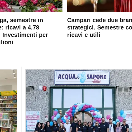
ga, semestre in
Campari cede due bra
: ricavi a 4,78
strategici. Semestre c
. Investimenti per
ricavi e utili
lioni