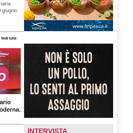
iaria
0 giugno
Vedi tutte
ario
moderna.
INTERVISTA