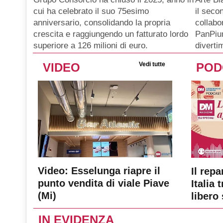
il seco
cui ha celebrato il suo 75esimo
collabo
anniversario, consolidando la propria
PanPiu
crescita e raggiungendo un fatturato lordo
diverti
superiore a 126 milioni di euro.
VIDEO
Vedi tutte
POD
Video: Esselunga riapre il
Il repa
punto vendita di viale Piave
Italia 
(Mi)
libero 
IN EVIDENZA