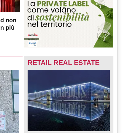
nd non
on più
RETAIL REAL ESTATE