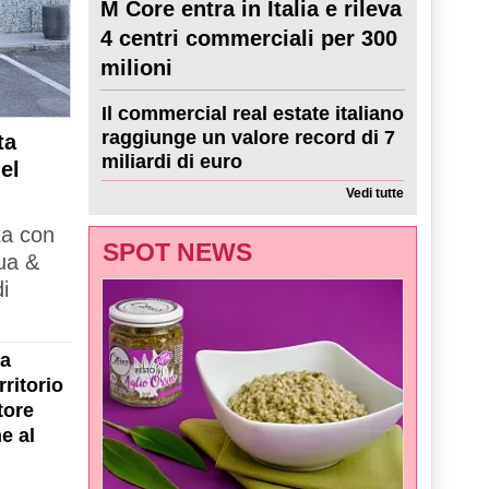
M Core entra in Italia e rileva
4 centri commerciali per 300
milioni
Il commercial real estate italiano
raggiunge un valore record di 7
ta
miliardi di euro
el
Vedi tutte
ta con
SPOT NEWS
ua &
i
la
ritorio
tore
e al