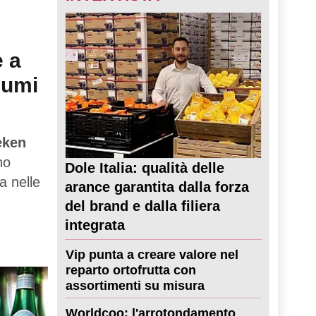
e a
sumi
eken
no
Dole Italia: qualità delle
a nelle
arance garantita dalla forza
del brand e dalla filiera
integrata
Vip punta a creare valore nel
reparto ortofrutta con
assortimenti su misura
Worldcoo: l'arrotondamento