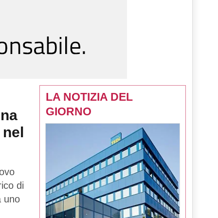
LA NOTIZIA DEL
GIORNO
una
 nel
uovo
rico di
tà uno