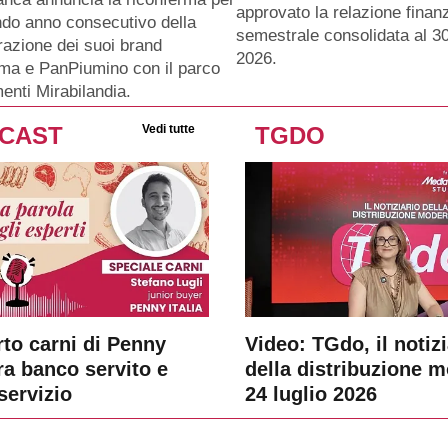
approvato la relazione finanz
ndo anno consecutivo della
semestrale consolidata al 3
razione dei suoi brand
2026.
ma e PanPiumino con il parco
menti Mirabilandia.
CAST
Vedi tutte
TGDO
rto carni di Penny
Video: TGdo, il notizi
tra banco servito e
della distribuzione 
servizio
24 luglio 2026