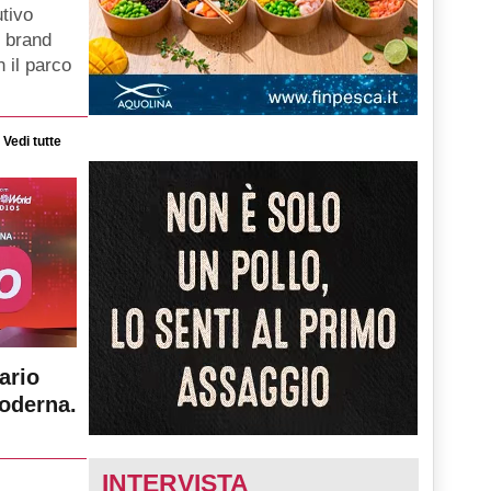
tivo
i brand
 il parco
Vedi tutte
ario
moderna.
INTERVISTA