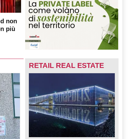
nd non
on più
RETAIL REAL ESTATE