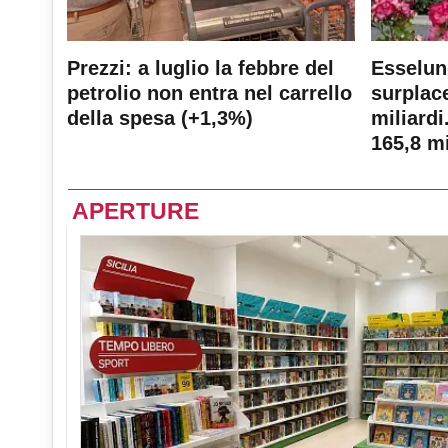
Prezzi: a luglio la febbre del
Esselun
petrolio non entra nel carrello
surplace
della spesa (+1,3%)
miliardi
165,8 mi
APERTURE