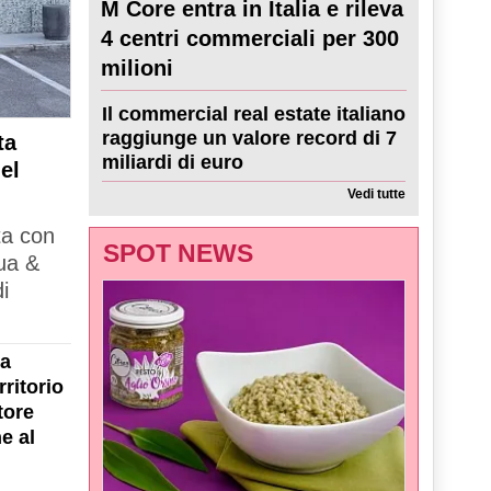
M Core entra in Italia e rileva
4 centri commerciali per 300
milioni
Il commercial real estate italiano
raggiunge un valore record di 7
ta
miliardi di euro
el
Vedi tutte
ta con
SPOT NEWS
ua &
i
la
ritorio
tore
e al