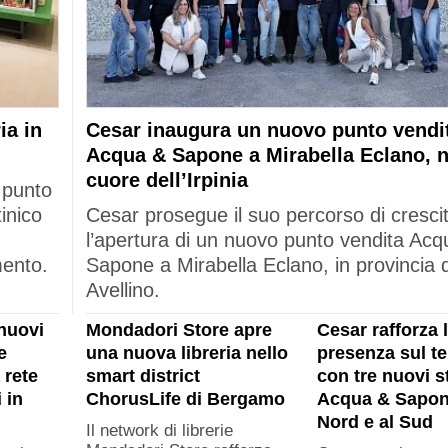
ia in
Cesar inaugura un nuovo punto vendi
Acqua & Sapone a Mirabella Eclano, n
cuore dell’Irpinia
 punto
tinico
Cesar prosegue il suo percorso di cresci
l’apertura di un nuovo punto vendita Acq
mento.
Sapone a Mirabella Eclano, in provincia d
Avellino.
nuovi
Mondadori Store apre
Cesar rafforza 
e
una nuova libreria nello
presenza sul ter
 rete
smart district
con tre nuovi s
 in
ChorusLife di Bergamo
Acqua & Sapon
Nord e al Sud
Il network di librerie