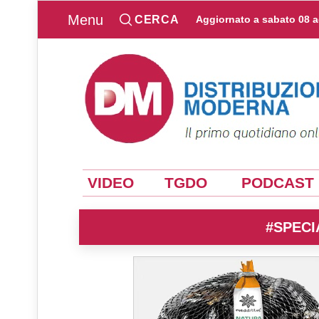
Menu
CERCA
Aggiornato a
sabato 08 
VIDEO
TGDO
PODCAST
#SPECI