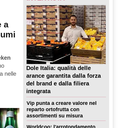
e a
sumi
eken
no
Dole Italia: qualità delle
a nelle
arance garantita dalla forza
del brand e dalla filiera
integrata
Vip punta a creare valore nel
reparto ortofrutta con
assortimenti su misura
Worldcoo: l'arrotondamento