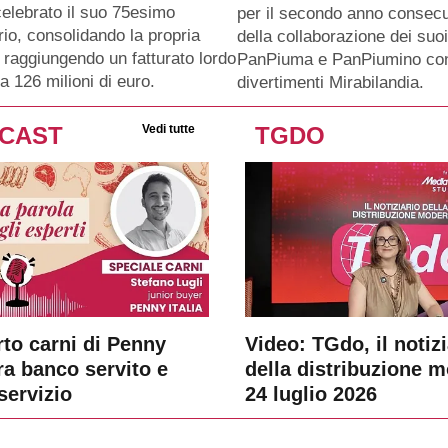
celebrato il suo 75esimo
per il secondo anno consecu
io, consolidando la propria
della collaborazione dei suo
 raggiungendo un fatturato lordo
PanPiuma e PanPiumino con
a 126 milioni di euro.
divertimenti Mirabilandia.
CAST
Vedi tutte
TGDO
rto carni di Penny
Video: TGdo, il notizi
tra banco servito e
della distribuzione 
servizio
24 luglio 2026