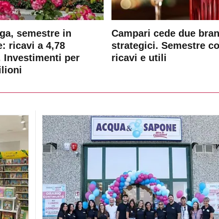
ga, semestre in
Campari cede due bra
: ricavi a 4,78
strategici. Semestre c
. Investimenti per
ricavi e utili
lioni