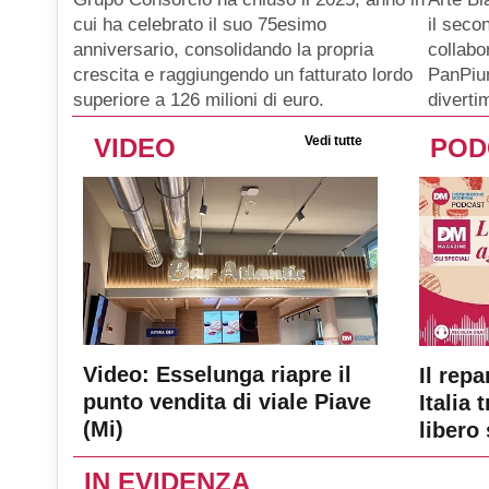
il seco
cui ha celebrato il suo 75esimo
collabo
anniversario, consolidando la propria
PanPiu
crescita e raggiungendo un fatturato lordo
diverti
superiore a 126 milioni di euro.
VIDEO
Vedi tutte
POD
Video: Esselunga riapre il
Il repa
punto vendita di viale Piave
Italia 
(Mi)
libero 
IN EVIDENZA