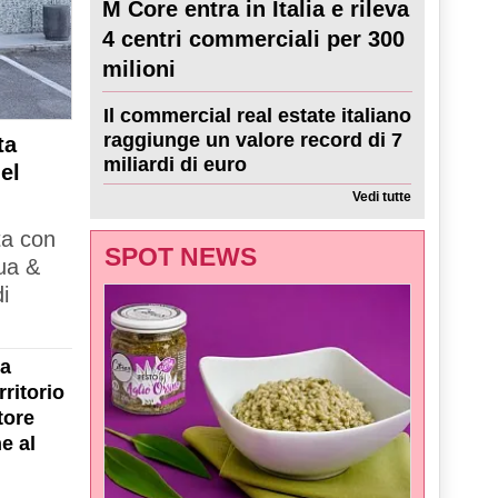
M Core entra in Italia e rileva
4 centri commerciali per 300
milioni
Il commercial real estate italiano
raggiunge un valore record di 7
ta
miliardi di euro
el
Vedi tutte
ta con
SPOT NEWS
ua &
i
la
ritorio
tore
e al