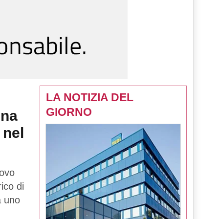
LA NOTIZIA DEL
GIORNO
una
 nel
uovo
rico di
tà uno