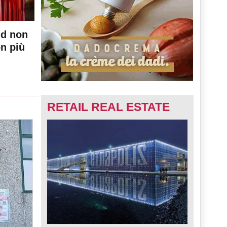
nd non
on più
RETAIL REAL ESTATE