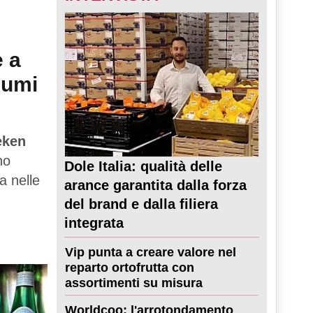
e a
sumi
eken
no
Dole Italia: qualità delle
a nelle
arance garantita dalla forza
del brand e dalla filiera
integrata
Vip punta a creare valore nel
reparto ortofrutta con
assortimenti su misura
Worldcoo: l'arrotondamento