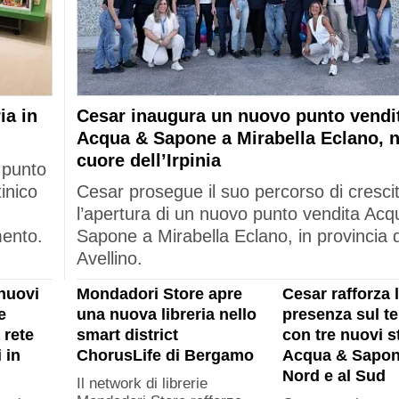
ia in
Cesar inaugura un nuovo punto vendi
Acqua & Sapone a Mirabella Eclano, n
cuore dell’Irpinia
 punto
tinico
Cesar prosegue il suo percorso di cresci
l’apertura di un nuovo punto vendita Acq
mento.
Sapone a Mirabella Eclano, in provincia d
Avellino.
nuovi
Mondadori Store apre
Cesar rafforza 
e
una nuova libreria nello
presenza sul ter
 rete
smart district
con tre nuovi s
 in
ChorusLife di Bergamo
Acqua & Sapon
Nord e al Sud
Il network di librerie