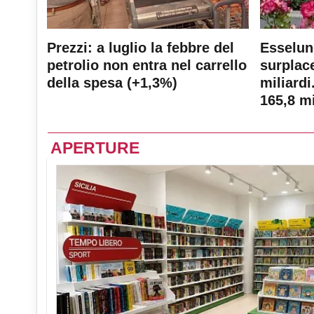
Prezzi: a luglio la febbre del
Esselun
petrolio non entra nel carrello
surplace
della spesa (+1,3%)
miliardi
165,8 mi
APERTURE