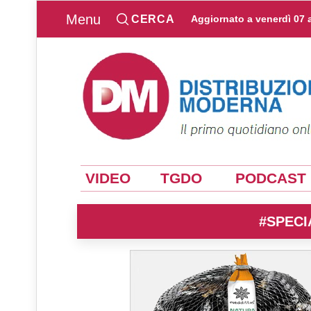
Menu
CERCA
Aggiornato a
venerdì 07 
VIDEO
TGDO
PODCAST
#SPECI