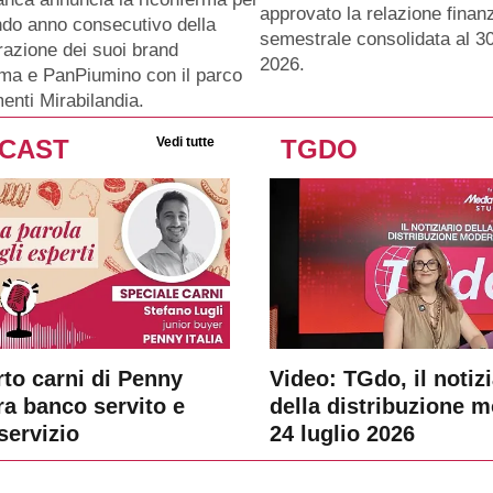
approvato la relazione finanz
ndo anno consecutivo della
semestrale consolidata al 3
razione dei suoi brand
2026.
ma e PanPiumino con il parco
menti Mirabilandia.
CAST
Vedi tutte
TGDO
rto carni di Penny
Video: TGdo, il notizi
tra banco servito e
della distribuzione 
servizio
24 luglio 2026