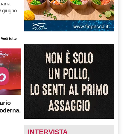
iaria
0 giugno
Vedi tutte
ario
moderna.
INTERVISTA