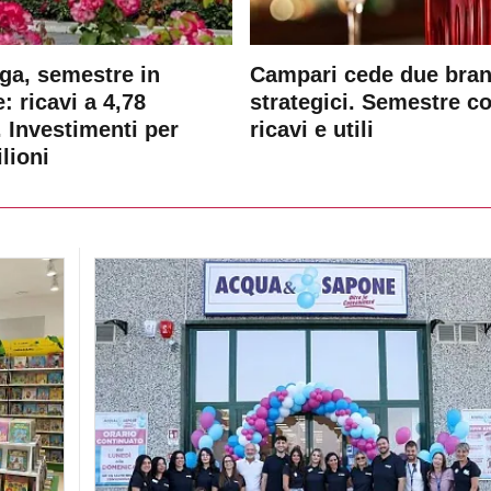
ga, semestre in
Campari cede due bra
: ricavi a 4,78
strategici. Semestre c
. Investimenti per
ricavi e utili
lioni