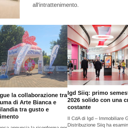
all’intrattenimento.
Igd Siiq: primo semes
gue la collaborazione tra
2026 solido con una c
uma di Arte Bianca e
costante
ilandia tra gusto e
timento
Il CdA di Igd – Immobiliare 
Distribuzione Siiq ha esamin
anca annuncia la riconferma per