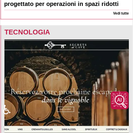
progettato per operazioni in spazi ridotti
Vedi tutte
TECNOLOGIA
♿