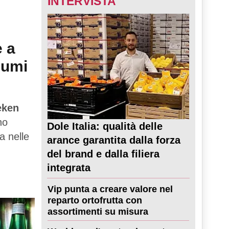
INTERVISTA
e a
sumi
eken
no
Dole Italia: qualità delle
a nelle
arance garantita dalla forza
del brand e dalla filiera
integrata
Vip punta a creare valore nel
reparto ortofrutta con
assortimenti su misura