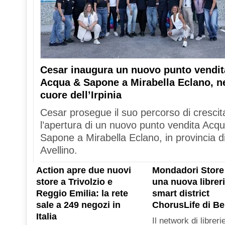
Cesar inaugura un nuovo punto vendit
Acqua & Sapone a Mirabella Eclano, n
cuore dell’Irpinia
Cesar prosegue il suo percorso di crescit
l’apertura di un nuovo punto vendita Acq
Sapone a Mirabella Eclano, in provincia d
Avellino.
Action apre due nuovi
Mondadori Store
store a Trivolzio e
una nuova libreri
Reggio Emilia: la rete
smart district
sale a 249 negozi in
ChorusLife di B
Italia
Il network di libreri