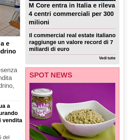
M Core entra in Italia e rileva
4 centri commerciali per 300
milioni
Il commercial real estate italiano
raggiunge un valore record di 7
a e
miliardi di euro
odrino
Vedi tutte
resenza
SPOT NEWS
ndita
drino,
ua a
gurando
i vendita
 del