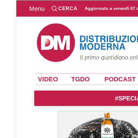
Menu
CERCA
Aggiornato a
venerdì 07 
VIDEO
TGDO
PODCAST
#SPECI