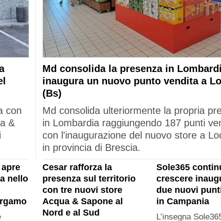
a
Md consolida la presenza in Lombardi
el
inaugura un nuovo punto vendita a L
(Bs)
a con
Md consolida ulteriormente la propria p
ua &
in Lombardia raggiungendo 187 punti ve
i
con l'inaugurazione del nuovo store a Lo
in provincia di Brescia.
 apre
Cesar rafforza la
Sole365 contin
a nello
presenza sul territorio
crescere inau
con tre nuovi store
due nuovi punt
ergamo
Acqua & Sapone al
in Campania
Nord e al Sud
e
L’insegna Sole365