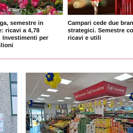
ga, semestre in
Campari cede due bra
: ricavi a 4,78
strategici. Semestre c
. Investimenti per
ricavi e utili
lioni