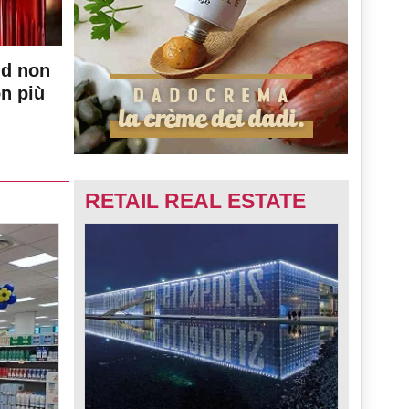
nd non
on più
RETAIL REAL ESTATE