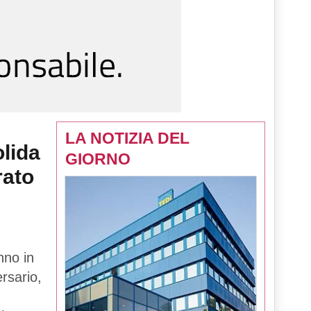
LA NOTIZIA DEL
lida
GIORNO
rato
nno in
rsario,