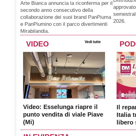
Distribuz
Arte Bianca annuncia la riconferma per il
approvato 
secondo anno consecutivo della
semestral
collaborazione dei suoi brand PanPiuma
2026.
e PanPiumino con il parco divertimenti
Mirabilandia.
VIDEO
Vedi tutte
POD
Video: Esselunga riapre il
Il repa
punto vendita di viale Piave
Italia 
(Mi)
libero 