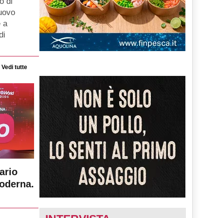
o di
nuovo
 a
di
Vedi tutte
ario
moderna.