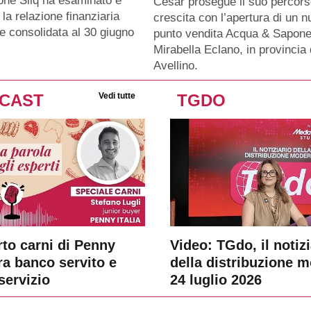
ione Siiq ha esaminato e
Cesar prosegue il suo percors
la relazione finanziaria
crescita con l’apertura di un 
e consolidata al 30 giugno
punto vendita Acqua & Sapone
Mirabella Eclano, in provincia 
Avellino.
CAST
Vedi tutte
TGDO
rto carni di Penny
Video: TGdo, il notizi
tra banco servito e
della distribuzione 
servizio
24 luglio 2026