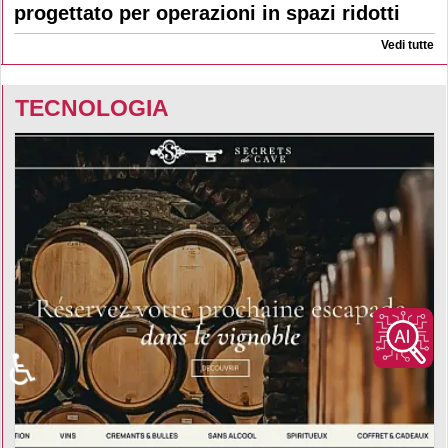
progettato per operazioni in spazi ridotti
Vedi tutte
TECNOLOGIA
♿