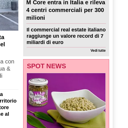
M Core entra in Italia e rileva
4 centri commerciali per 300
milioni
Il commercial real estate italiano
raggiunge un valore record di 7
ta
miliardi di euro
el
Vedi tutte
ta con
SPOT NEWS
ua &
i
la
ritorio
tore
e al