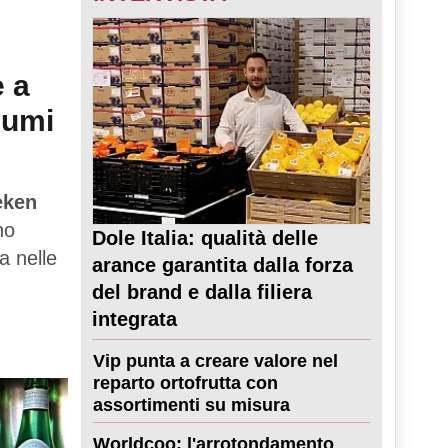
e a
sumi
eken
no
Dole Italia: qualità delle
a nelle
arance garantita dalla forza
del brand e dalla filiera
integrata
Vip punta a creare valore nel
reparto ortofrutta con
assortimenti su misura
Worldcoo: l'arrotondamento