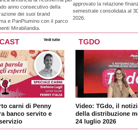
approvato la relazione finanz
ndo anno consecutivo della
semestrale consolidata al 3
razione dei suoi brand
2026.
ma e PanPiumino con il parco
menti Mirabilandia.
CAST
Vedi tutte
TGDO
rto carni di Penny
Video: TGdo, il notizi
tra banco servito e
della distribuzione 
servizio
24 luglio 2026