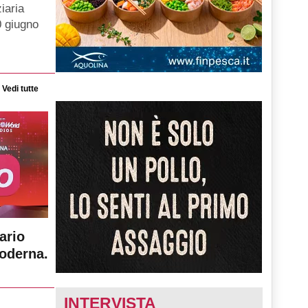
iaria
0 giugno
Vedi tutte
ario
moderna.
INTERVISTA