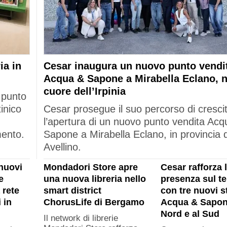
ia in
Cesar inaugura un nuovo punto vendi
Acqua & Sapone a Mirabella Eclano, n
cuore dell’Irpinia
 punto
tinico
Cesar prosegue il suo percorso di cresci
l’apertura di un nuovo punto vendita Acq
mento.
Sapone a Mirabella Eclano, in provincia d
Avellino.
nuovi
Mondadori Store apre
Cesar rafforza 
e
una nuova libreria nello
presenza sul ter
 rete
smart district
con tre nuovi s
 in
ChorusLife di Bergamo
Acqua & Sapon
Nord e al Sud
Il network di librerie