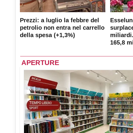
Prezzi: a luglio la febbre del
Esselun
petrolio non entra nel carrello
surplace
della spesa (+1,3%)
miliardi
165,8 mi
APERTURE