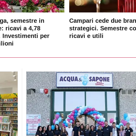
ga, semestre in
Campari cede due bra
: ricavi a 4,78
strategici. Semestre c
. Investimenti per
ricavi e utili
lioni