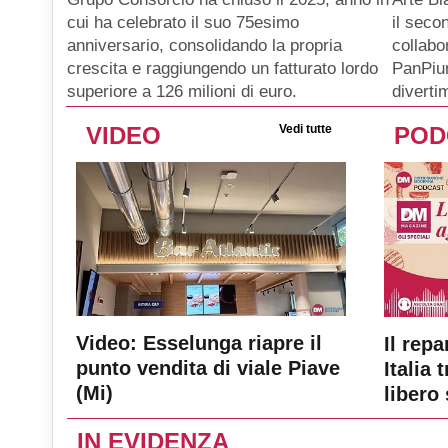
il seco
cui ha celebrato il suo 75esimo
collabo
anniversario, consolidando la propria
PanPiu
crescita e raggiungendo un fatturato lordo
diverti
superiore a 126 milioni di euro.
VIDEO
Vedi tutte
POD
Video: Esselunga riapre il
Il repa
punto vendita di viale Piave
Italia 
(Mi)
libero 
IN EVIDENZA