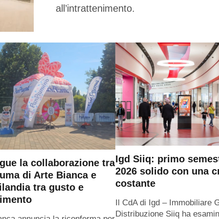
all’intrattenimento.
Igd Siiq: primo semes
gue la collaborazione tra
2026 solido con una c
uma di Arte Bianca e
costante
ilandia tra gusto e
timento
Il CdA di Igd – Immobiliare 
Distribuzione Siiq ha esamin
anca annuncia la riconferma per