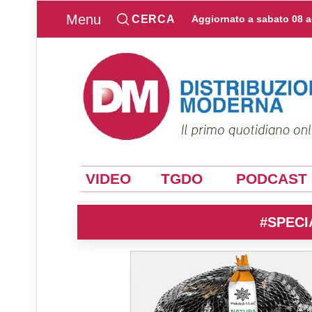
Menu
CERCA
Aggiornato a
sabato 08 
VIDEO
TGDO
PODCAST
#SPECI