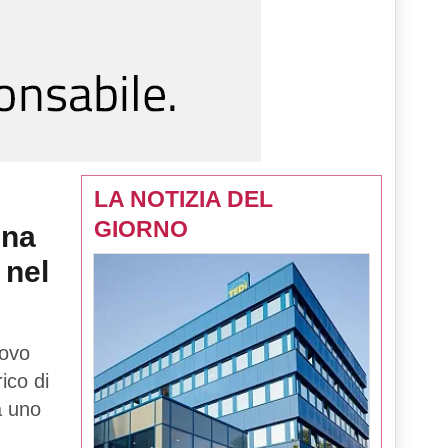
LA NOTIZIA DEL
GIORNO
una
 nel
uovo
rico di
tà uno