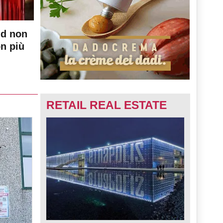
nd non
on più
RETAIL REAL ESTATE