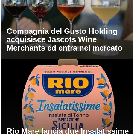
Compagnia del Gusto Holding
acquisisce Jascots Wine
Merchants ed entra nel mercato
del vino Uk
Rio Mare lancia due Insalatissime