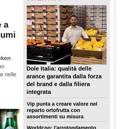
e a
sumi
eken
no
Dole Italia: qualità delle
a nelle
arance garantita dalla forza
del brand e dalla filiera
integrata
Vip punta a creare valore nel
reparto ortofrutta con
assortimenti su misura
Worldcoo: l'arrotondamento