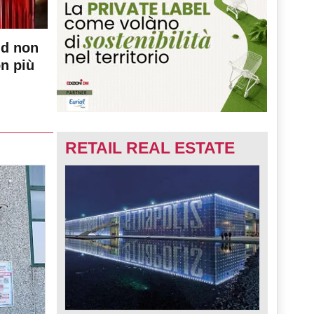
nd non
on più
RETAIL REAL ESTATE