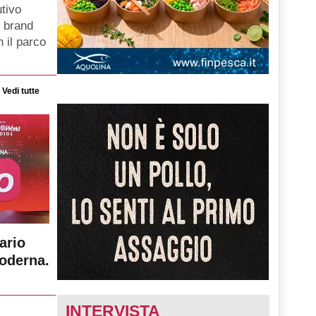
tivo
i brand
 il parco
Vedi tutte
ario
moderna.
INTERVISTA