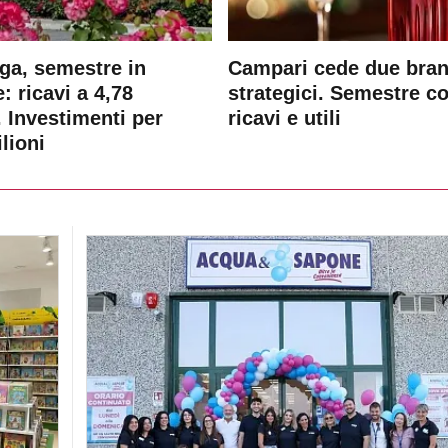
ga, semestre in
Campari cede due bra
: ricavi a 4,78
strategici. Semestre c
. Investimenti per
ricavi e utili
lioni