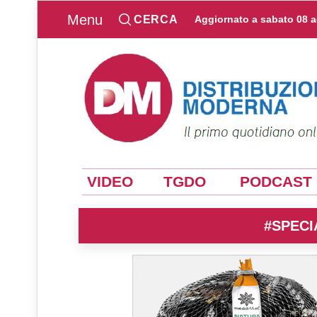
Menu
CERCA
Aggiornato a
sabato 08 
VIDEO
TGDO
PODCAST
#SPECI