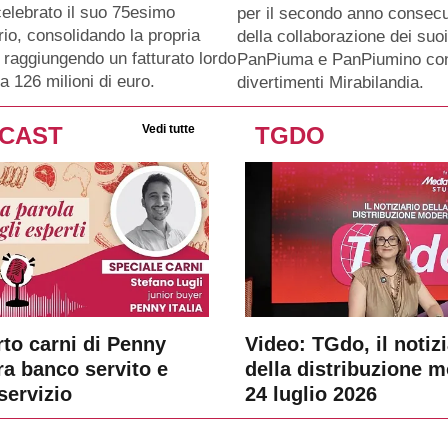
celebrato il suo 75esimo
per il secondo anno consecu
io, consolidando la propria
della collaborazione dei suo
 raggiungendo un fatturato lordo
PanPiuma e PanPiumino con
a 126 milioni di euro.
divertimenti Mirabilandia.
CAST
Vedi tutte
TGDO
rto carni di Penny
Video: TGdo, il notizi
tra banco servito e
della distribuzione 
servizio
24 luglio 2026