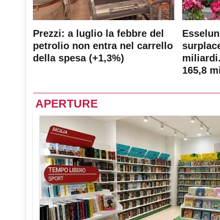
Prezzi: a luglio la febbre del
Esselun
petrolio non entra nel carrello
surplace
della spesa (+1,3%)
miliardi
165,8 mi
APERTURE