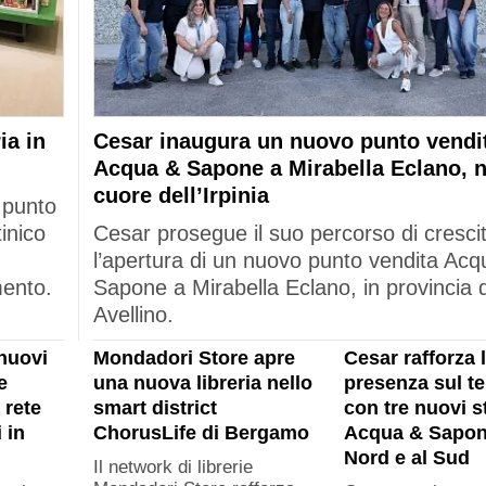
ia in
Cesar inaugura un nuovo punto vendi
Acqua & Sapone a Mirabella Eclano, n
cuore dell’Irpinia
 punto
tinico
Cesar prosegue il suo percorso di cresci
l’apertura di un nuovo punto vendita Acq
mento.
Sapone a Mirabella Eclano, in provincia d
Avellino.
nuovi
Mondadori Store apre
Cesar rafforza 
e
una nuova libreria nello
presenza sul ter
 rete
smart district
con tre nuovi s
 in
ChorusLife di Bergamo
Acqua & Sapon
Nord e al Sud
Il network di librerie