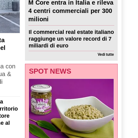
M Core entra in Italia e rileva
4 centri commerciali per 300
milioni
Il commercial real estate italiano
raggiunge un valore record di 7
ta
miliardi di euro
el
Vedi tutte
ta con
SPOT NEWS
ua &
i
la
ritorio
tore
e al