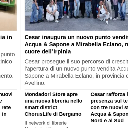
ia in
Cesar inaugura un nuovo punto vendi
Acqua & Sapone a Mirabella Eclano, n
cuore dell’Irpinia
 punto
tinico
Cesar prosegue il suo percorso di cresci
l’apertura di un nuovo punto vendita Acq
mento.
Sapone a Mirabella Eclano, in provincia d
Avellino.
nuovi
Mondadori Store apre
Cesar rafforza 
e
una nuova libreria nello
presenza sul ter
 rete
smart district
con tre nuovi s
 in
ChorusLife di Bergamo
Acqua & Sapon
Nord e al Sud
Il network di librerie