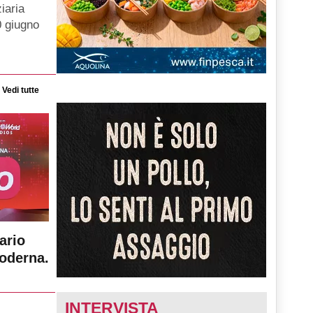
iaria
0 giugno
Vedi tutte
ario
moderna.
INTERVISTA