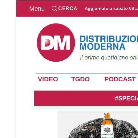
Menu
CERCA
Aggiornato a
sabato 08 
VIDEO
TGDO
PODCAST
#SPECI