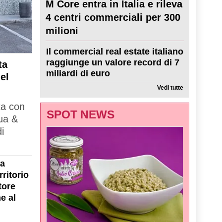
M Core entra in Italia e rileva
4 centri commerciali per 300
milioni
Il commercial real estate italiano
raggiunge un valore record di 7
ta
miliardi di euro
el
Vedi tutte
ta con
SPOT NEWS
ua &
i
la
ritorio
tore
e al