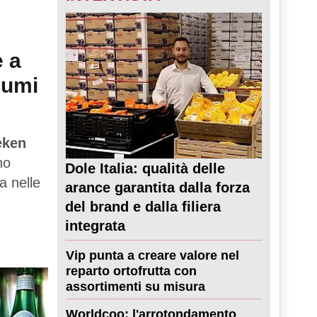
e a
sumi
eken
no
Dole Italia: qualità delle
a nelle
arance garantita dalla forza
del brand e dalla filiera
integrata
Vip punta a creare valore nel
reparto ortofrutta con
assortimenti su misura
Worldcoo: l'arrotondamento