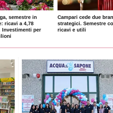
ga, semestre in
Campari cede due bra
: ricavi a 4,78
strategici. Semestre c
. Investimenti per
ricavi e utili
lioni