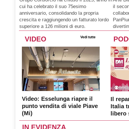
il seco
cui ha celebrato il suo 75esimo
collabo
anniversario, consolidando la propria
PanPiu
crescita e raggiungendo un fatturato lordo
diverti
superiore a 126 milioni di euro.
VIDEO
Vedi tutte
POD
Video: Esselunga riapre il
Il repa
punto vendita di viale Piave
Italia 
(Mi)
libero 
IN EVIDENZA