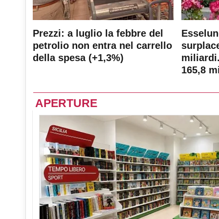
Prezzi: a luglio la febbre del
Esselun
petrolio non entra nel carrello
surplace
della spesa (+1,3%)
miliardi
165,8 mi
APERTURE