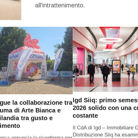
all’intrattenimento.
Igd Siiq: primo semes
gue la collaborazione tra
2026 solido con una c
uma di Arte Bianca e
costante
ilandia tra gusto e
timento
Il CdA di Igd – Immobiliare 
Distribuzione Siiq ha esamin
anca annuncia la riconferma per