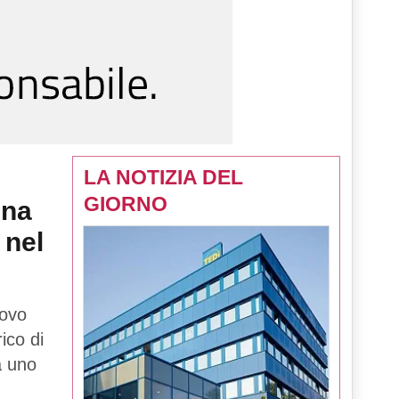
LA NOTIZIA DEL
GIORNO
una
 nel
uovo
rico di
tà uno