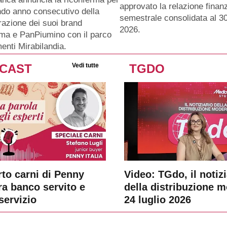
approvato la relazione finanz
ndo anno consecutivo della
semestrale consolidata al 3
razione dei suoi brand
2026.
ma e PanPiumino con il parco
menti Mirabilandia.
CAST
Vedi tutte
TGDO
rto carni di Penny
Video: TGdo, il notizi
tra banco servito e
della distribuzione 
servizio
24 luglio 2026