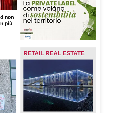
nd non
on più
RETAIL REAL ESTATE