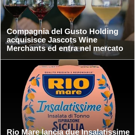
Compagnia del Gusto Holding
acquisisce Jascots Wine
Merchants ed entra nel mercato
del vino Uk
Rio Mare lancia due Insalatissime