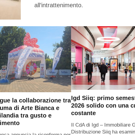
all’intrattenimento.
Igd Siiq: primo semes
gue la collaborazione tra
2026 solido con una c
uma di Arte Bianca e
costante
ilandia tra gusto e
timento
Il CdA di Igd – Immobiliare 
Distribuzione Siiq ha esamin
anca annuncia la riconferma per