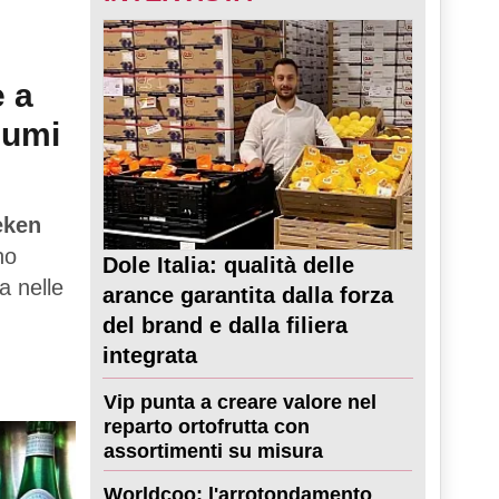
e a
sumi
eken
no
Dole Italia: qualità delle
a nelle
arance garantita dalla forza
del brand e dalla filiera
integrata
Vip punta a creare valore nel
reparto ortofrutta con
assortimenti su misura
Worldcoo: l'arrotondamento