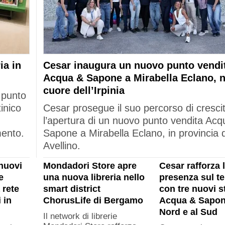
ia in
Cesar inaugura un nuovo punto vendi
Acqua & Sapone a Mirabella Eclano, n
cuore dell’Irpinia
 punto
tinico
Cesar prosegue il suo percorso di cresci
l’apertura di un nuovo punto vendita Acq
mento.
Sapone a Mirabella Eclano, in provincia d
Avellino.
nuovi
Mondadori Store apre
Cesar rafforza 
e
una nuova libreria nello
presenza sul ter
 rete
smart district
con tre nuovi s
 in
ChorusLife di Bergamo
Acqua & Sapon
Nord e al Sud
Il network di librerie