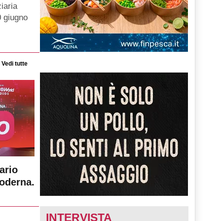
iaria
0 giugno
Vedi tutte
ario
moderna.
INTERVISTA