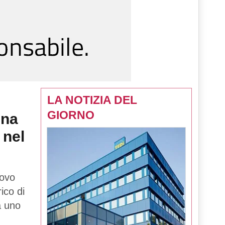
LA NOTIZIA DEL
GIORNO
una
 nel
uovo
rico di
tà uno