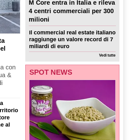
M Core entra in Italia e rileva
4 centri commerciali per 300
milioni
Il commercial real estate italiano
raggiunge un valore record di 7
ta
miliardi di euro
el
Vedi tutte
ta con
SPOT NEWS
ua &
i
la
ritorio
tore
e al