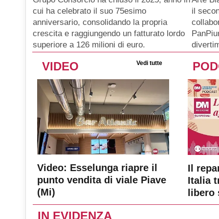
il seco
cui ha celebrato il suo 75esimo
collabo
anniversario, consolidando la propria
PanPiu
crescita e raggiungendo un fatturato lordo
diverti
superiore a 126 milioni di euro.
VIDEO
Vedi tutte
POD
Video: Esselunga riapre il
Il repa
punto vendita di viale Piave
Italia 
(Mi)
libero 
IN EVIDENZA