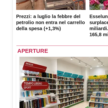
Prezzi: a luglio la febbre del
Esselun
petrolio non entra nel carrello
surplace
della spesa (+1,3%)
miliardi
165,8 mi
APERTURE