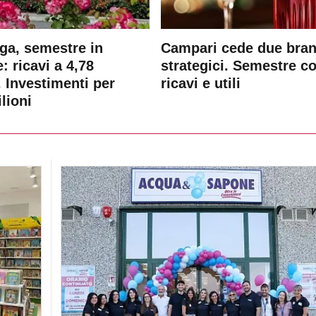
ga, semestre in
Campari cede due bra
: ricavi a 4,78
strategici. Semestre c
. Investimenti per
ricavi e utili
lioni