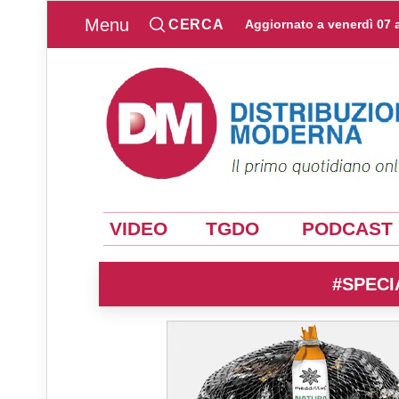
Menu
CERCA
Aggiornato a
venerdì 07 
VIDEO
TGDO
PODCAST
#SPECI