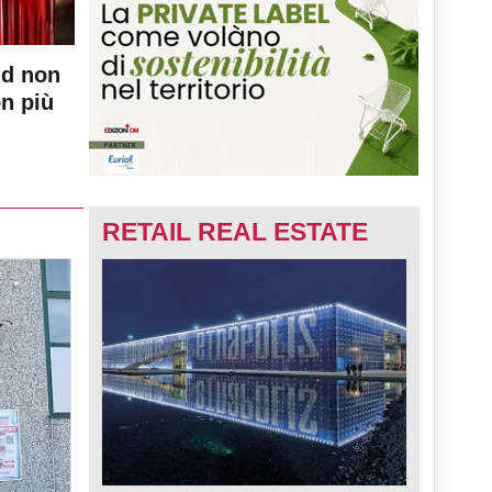
nd non
on più
RETAIL REAL ESTATE