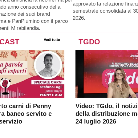
approvato la relazione finanz
ndo anno consecutivo della
semestrale consolidata al 3
razione dei suoi brand
2026.
ma e PanPiumino con il parco
menti Mirabilandia.
CAST
Vedi tutte
TGDO
rto carni di Penny
Video: TGdo, il notizi
tra banco servito e
della distribuzione 
servizio
24 luglio 2026