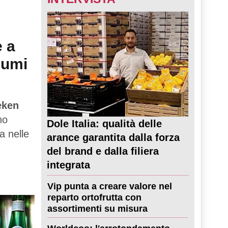
e a
sumi
eken
no
Dole Italia: qualità delle
a nelle
arance garantita dalla forza
del brand e dalla filiera
integrata
Vip punta a creare valore nel
reparto ortofrutta con
assortimenti su misura