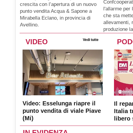
Confcooperat
crescita con l’apertura di un nuovo
l'allarme per
punto vendita Acqua & Sapone a
che sta mette
Mirabella Eclano, in provincia di
allevamenti, 
Avellino.
produzione la
VIDEO
Vedi tutte
POD
Video: Esselunga riapre il
Il repa
punto vendita di viale Piave
Italia 
(Mi)
libero 
IN EVIDENZA