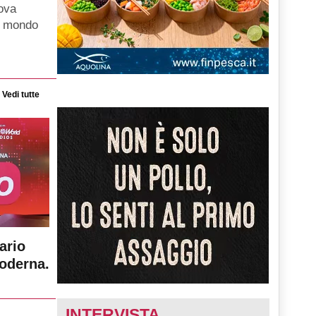
uova
el mondo
Vedi tutte
ario
moderna.
INTERVISTA