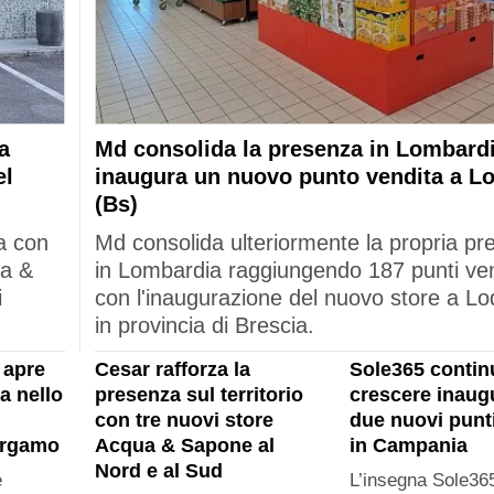
a
Md consolida la presenza in Lombardi
el
inaugura un nuovo punto vendita a L
(Bs)
a con
Md consolida ulteriormente la propria p
ua &
in Lombardia raggiungendo 187 punti ve
i
con l'inaugurazione del nuovo store a Lo
in provincia di Brescia.
 apre
Cesar rafforza la
Sole365 contin
a nello
presenza sul territorio
crescere inau
con tre nuovi store
due nuovi punt
ergamo
Acqua & Sapone al
in Campania
Nord e al Sud
e
L’insegna Sole365