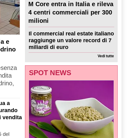
M Core entra in Italia e rileva
4 centri commerciali per 300
milioni
Il commercial real estate italiano
raggiunge un valore record di 7
a e
miliardi di euro
odrino
Vedi tutte
resenza
SPOT NEWS
ndita
drino,
ua a
gurando
i vendita
 del