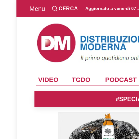
Menu
CERCA
Aggiornato a
venerdì 07 
VIDEO
TGDO
PODCAST
#SPECI