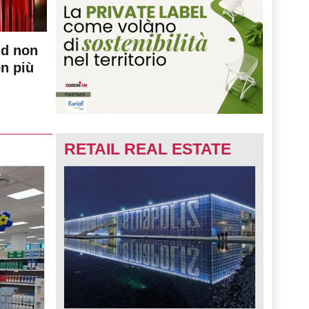
nd non
on più
RETAIL REAL ESTATE