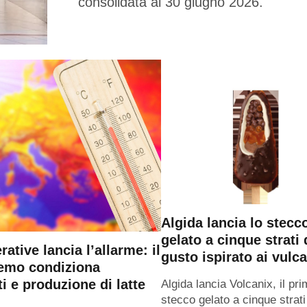
consolidata al 30 giugno 2026.
Algida lancia lo stecc
gelato a cinque strati 
ative lancia l’allarme: il
gusto ispirato ai vulca
remo condiziona
i e produzione di latte
Algida lancia Volcanix, il pr
stecco gelato a cinque strati