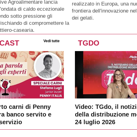
ive Agroalimentare lancia
realizzato in Europa, una n
 l'ondata di caldo eccezionale
frontiera dell'innovazione n
ndo sotto pressione gli
dei gelati.
rischiando di compromettere la
ttiero-casearia.
CAST
Vedi tutte
TGDO
rto carni di Penny
Video: TGdo, il notizi
tra banco servito e
della distribuzione 
servizio
24 luglio 2026