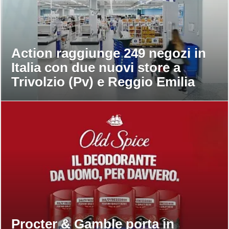
Action raggiunge 249 negozi in
Italia con due nuovi store a
Trivolzio (Pv) e Reggio Emilia
Procter & Gamble porta in