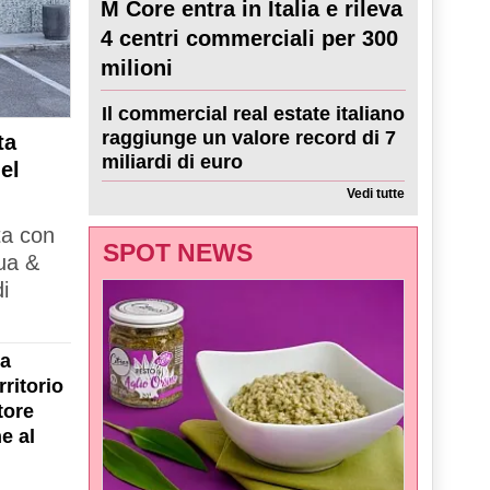
M Core entra in Italia e rileva
4 centri commerciali per 300
milioni
Il commercial real estate italiano
raggiunge un valore record di 7
ta
miliardi di euro
el
Vedi tutte
ta con
SPOT NEWS
ua &
i
la
ritorio
tore
e al