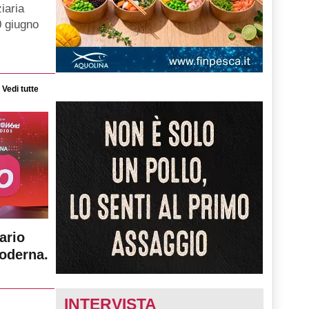
iaria
0 giugno
Vedi tutte
ario
moderna.
INTERVISTA