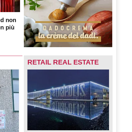
nd non
on più
RETAIL REAL ESTATE