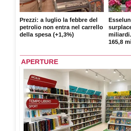
Prezzi: a luglio la febbre del
Esselun
petrolio non entra nel carrello
surplace
della spesa (+1,3%)
miliardi
165,8 mi
APERTURE