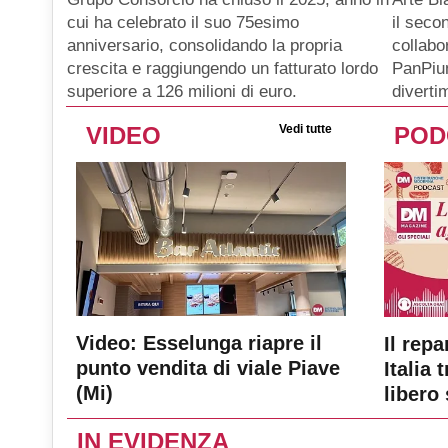
il seco
cui ha celebrato il suo 75esimo
collabo
anniversario, consolidando la propria
PanPiu
crescita e raggiungendo un fatturato lordo
diverti
superiore a 126 milioni di euro.
VIDEO
Vedi tutte
POD
Video: Esselunga riapre il
Il repa
punto vendita di viale Piave
Italia 
(Mi)
libero 
IN EVIDENZA