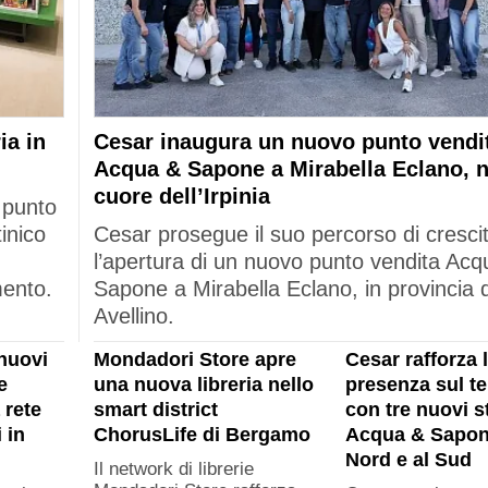
ia in
Cesar inaugura un nuovo punto vendi
Acqua & Sapone a Mirabella Eclano, n
cuore dell’Irpinia
 punto
tinico
Cesar prosegue il suo percorso di cresci
l’apertura di un nuovo punto vendita Acq
mento.
Sapone a Mirabella Eclano, in provincia d
Avellino.
nuovi
Mondadori Store apre
Cesar rafforza 
e
una nuova libreria nello
presenza sul ter
 rete
smart district
con tre nuovi s
 in
ChorusLife di Bergamo
Acqua & Sapon
Nord e al Sud
Il network di librerie