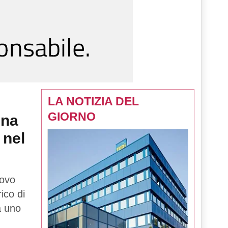
LA NOTIZIA DEL
GIORNO
una
 nel
uovo
rico di
tà uno