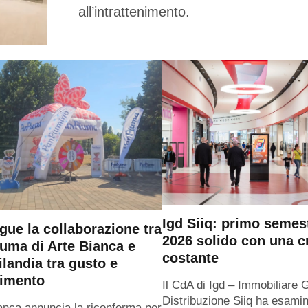
all’intrattenimento.
Igd Siiq: primo semes
gue la collaborazione tra
2026 solido con una c
uma di Arte Bianca e
costante
ilandia tra gusto e
timento
Il CdA di Igd – Immobiliare 
Distribuzione Siiq ha esamin
anca annuncia la riconferma per