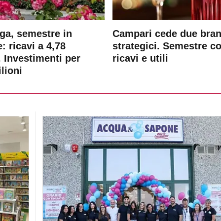
ga, semestre in
Campari cede due bra
: ricavi a 4,78
strategici. Semestre c
. Investimenti per
ricavi e utili
lioni