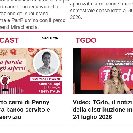
approvato la relazione finanz
ndo anno consecutivo della
semestrale consolidata al 3
razione dei suoi brand
2026.
ma e PanPiumino con il parco
menti Mirabilandia.
CAST
Vedi tutte
TGDO
rto carni di Penny
Video: TGdo, il notizi
tra banco servito e
della distribuzione 
servizio
24 luglio 2026