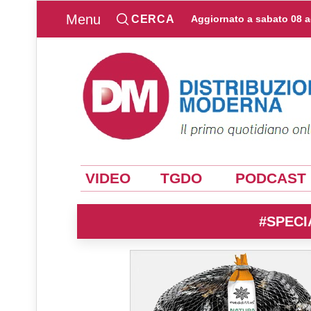
Menu
CERCA
Aggiornato a
sabato 08 
VIDEO
TGDO
PODCAST
#SPECI