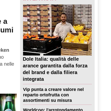
e a
sumi
eken
no
Dole Italia: qualità delle
a nelle
arance garantita dalla forza
del brand e dalla filiera
integrata
Vip punta a creare valore nel
reparto ortofrutta con
assortimenti su misura
Worldcoo: l'arrotondamento