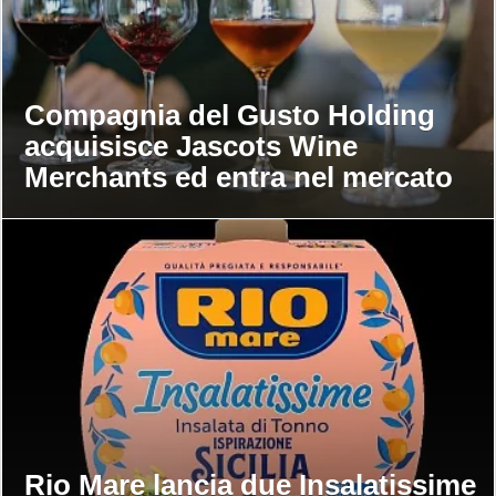
Compagnia del Gusto Holding
acquisisce Jascots Wine
Merchants ed entra nel mercato
del vino Uk
Rio Mare lancia due Insalatissime