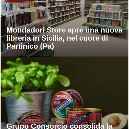
Mondadori Store apre una nuova
libreria in Sicilia, nel cuore di
Partinico (Pa)
Grupo Consorcio consolida la