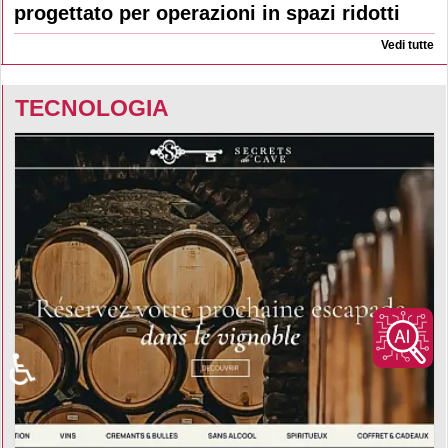
progettato per operazioni in spazi ridotti
Vedi tutte
TECNOLOGIA
♿