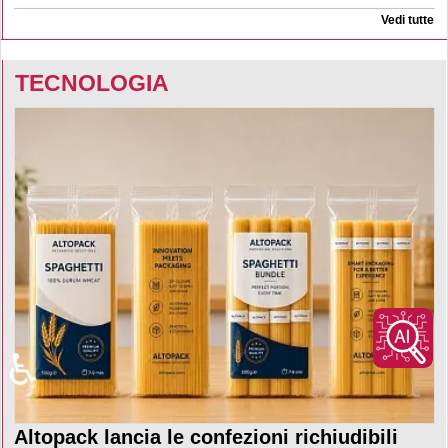
Vedi tutte
TECNOLOGIA
♿
Altopack lancia le confezioni richiudibili