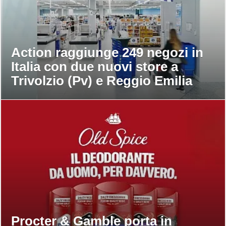
Action raggiunge 249 negozi in
Italia con due nuovi store a
Trivolzio (Pv) e Reggio Emilia
Procter & Gamble porta in